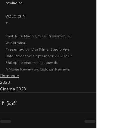
rewind pa.
VIDEO CITY
⭐️
Cast: Ruru Madrid, Yassi Pressman, TJ 
Valderrama 
Presented by: Viva Films, Studio Viva
Date Released: September 20, 2023 in 
Philippine cinemas nationwide 
A Movie Review by: Goldwin Reviews
Romance
2023
Cinema 2023