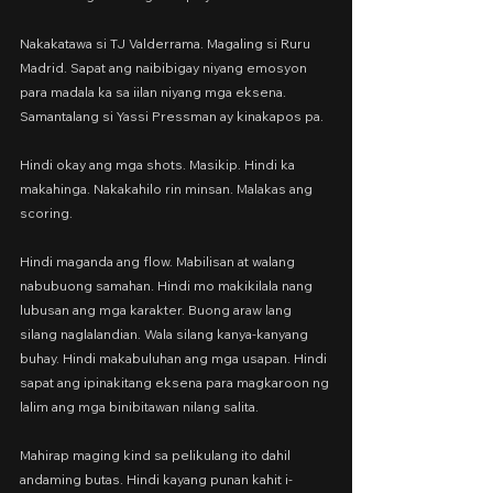
Nakakatawa si TJ Valderrama. Magaling si Ruru 
Madrid. Sapat ang naibibigay niyang emosyon 
para madala ka sa iilan niyang mga eksena. 
Samantalang si Yassi Pressman ay kinakapos pa.
Hindi okay ang mga shots. Masikip. Hindi ka 
makahinga. Nakakahilo rin minsan. Malakas ang 
scoring.
Hindi maganda ang flow. Mabilisan at walang 
nabubuong samahan. Hindi mo makikilala nang 
lubusan ang mga karakter. Buong araw lang 
silang naglalandian. Wala silang kanya-kanyang 
buhay. Hindi makabuluhan ang mga usapan. Hindi 
sapat ang ipinakitang eksena para magkaroon ng 
lalim ang mga binibitawan nilang salita.
Mahirap maging kind sa pelikulang ito dahil 
andaming butas. Hindi kayang punan kahit i-