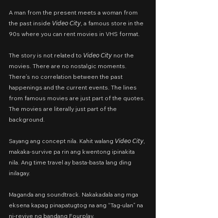
A man from the present meets a woman from 
the past inside 𝘝𝘪𝘥𝘦𝘰 𝘊𝘪𝘵𝘺, a famous store in the 
90s where you can rent movies in VHS format.
The story is not related to 𝘝𝘪𝘥𝘦𝘰 𝘊𝘪𝘵𝘺 nor the 
movies. There are no nostalgic moments. 
There’s no correlation between the past 
happenings and the current events. The lines 
from famous movies are just part of the quotes. 
The movies are literally just part of the 
background.
Sayang ang concept nila. Kahit walang 𝘝𝘪𝘥𝘦𝘰 𝘊𝘪𝘵𝘺, 
makaka-survive pa rin ang kwentong ipinakita 
nila. Ang time travel ay basta-basta lang ding 
inilagay.
Maganda ang soundtrack. Nakakadala ang mga 
eksena kapag pinapatugtog na ang “Tag-ulan” na 
ni-revive ng bandang Fourplay.