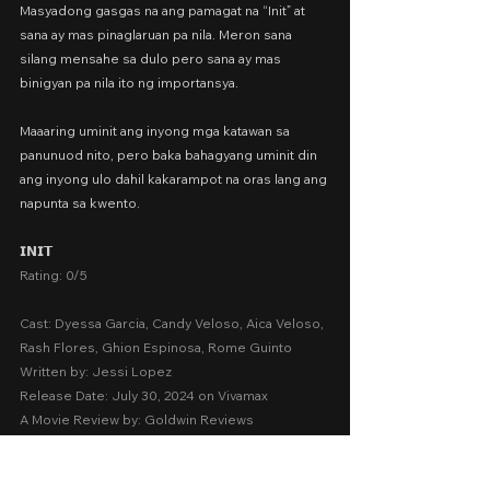
Masyadong gasgas na ang pamagat na “Init” at 
sana ay mas pinaglaruan pa nila. Meron sana 
silang mensahe sa dulo pero sana ay mas 
binigyan pa nila ito ng importansya.
Maaaring uminit ang inyong mga katawan sa 
panunuod nito, pero baka bahagyang uminit din 
ang inyong ulo dahil kakarampot na oras lang ang 
napunta sa kwento.
𝗜𝗡𝗜𝗧
Rating: 0/5
Cast: Dyessa Garcia, Candy Veloso, Aica Veloso, 
Rash Flores, Ghion Espinosa, Rome Guinto
Written by: Jessi Lopez
Release Date: July 30, 2024 on Vivamax
A Movie Review by: Goldwin Reviews
Storytelling:  0