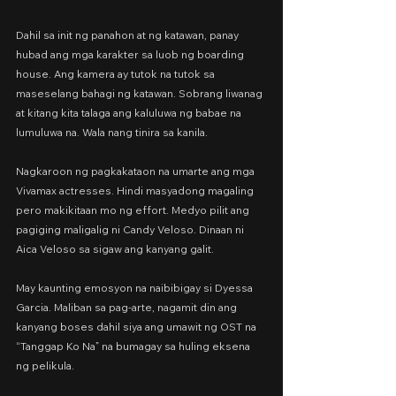
Dahil sa init ng panahon at ng katawan, panay 
hubad ang mga karakter sa luob ng boarding 
house. Ang kamera ay tutok na tutok sa 
maseselang bahagi ng katawan. Sobrang liwanag 
at kitang kita talaga ang kaluluwa ng babae na 
lumuluwa na. Wala nang tinira sa kanila.
Nagkaroon ng pagkakataon na umarte ang mga 
Vivamax actresses. Hindi masyadong magaling 
pero makikitaan mo ng effort. Medyo pilit ang 
pagiging maligalig ni Candy Veloso. Dinaan ni 
Aica Veloso sa sigaw ang kanyang galit.
May kaunting emosyon na naibibigay si Dyessa 
Garcia. Maliban sa pag-arte, nagamit din ang 
kanyang boses dahil siya ang umawit ng OST na 
“Tanggap Ko Na” na bumagay sa huling eksena 
ng pelikula.