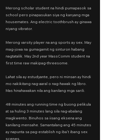
Merong scholar student na hindi pumapasok sa 
school pero pinapasukan siya ng kanyang mga 
housemates. Ang electric toothbrush ay ginawa 
niyang vibrator.
Merong varsity player na ang sports ay sex. May 
mag-jowa na gumagamit ng sinturon habang 
nagtatalik. May 2nd year MassComm student na 
first time raw makipag-threesome.
Lahat sila ay estudyante, pero ni minsan ay hindi 
mo nakikitang nag-aaral o nag-hawak ng libro. 
Mas hinahawakan nila ang kanilang mga sarili.
48 minutes ang running time ng buong pelikula 
at sa huling 3 minutes lang sila nag-abalang 
magkwento. Binuhos sa iisang eksena ang 
kanilang mensahe. Samantalang ang 45 minutes 
ay napunta sa pag-establish ng iba’t ibang sex 
scenes.