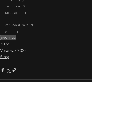
Technical:  2
Message:  -1
AVERAGE SCORE
Stag:  -1
vivamax
2024
Vivamax 2024
Sexy
2 Comments
0.0 / 5 (0)