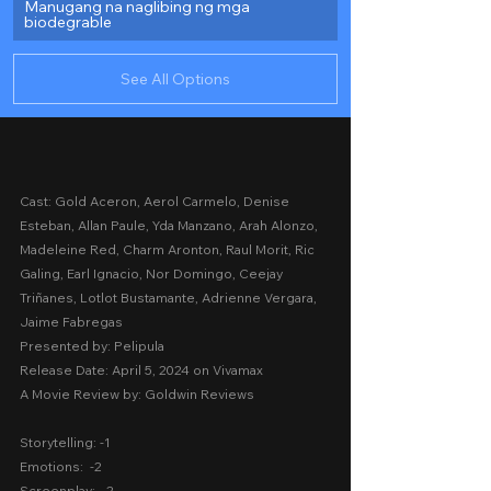
Manugang na naglibing ng mga 
biodegrable
See All Options
Cast: Gold Aceron, Aerol Carmelo, Denise 
Esteban, Allan Paule, Yda Manzano, Arah Alonzo, 
Madeleine Red, Charm Aronton, Raul Morit, Ric 
Galing, Earl Ignacio, Nor Domingo, Ceejay 
Triñanes, Lotlot Bustamante, Adrienne Vergara, 
Jaime Fabregas
Presented by: Pelipula
Release Date: April 5, 2024 on Vivamax
A Movie Review by: Goldwin Reviews
Storytelling: -1
Emotions:  -2
Screenplay:  -2