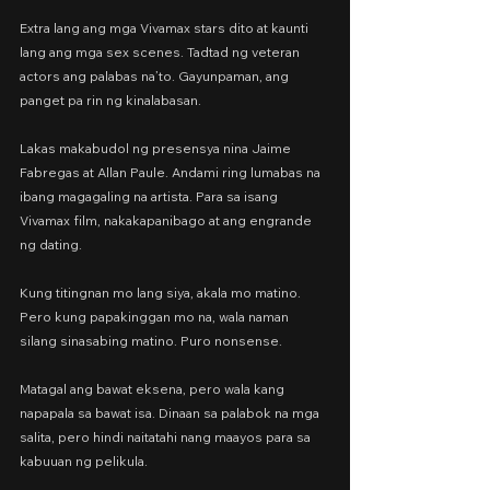
Extra lang ang mga Vivamax stars dito at kaunti 
lang ang mga sex scenes. Tadtad ng veteran 
actors ang palabas na’to. Gayunpaman, ang 
panget pa rin ng kinalabasan.
Lakas makabudol ng presensya nina Jaime 
Fabregas at Allan Paule. Andami ring lumabas na 
ibang magagaling na artista. Para sa isang 
Vivamax film, nakakapanibago at ang engrande 
ng dating.
Kung titingnan mo lang siya, akala mo matino. 
Pero kung papakinggan mo na, wala naman 
silang sinasabing matino. Puro nonsense.
Matagal ang bawat eksena, pero wala kang 
napapala sa bawat isa. Dinaan sa palabok na mga 
salita, pero hindi naitatahi nang maayos para sa 
kabuuan ng pelikula.