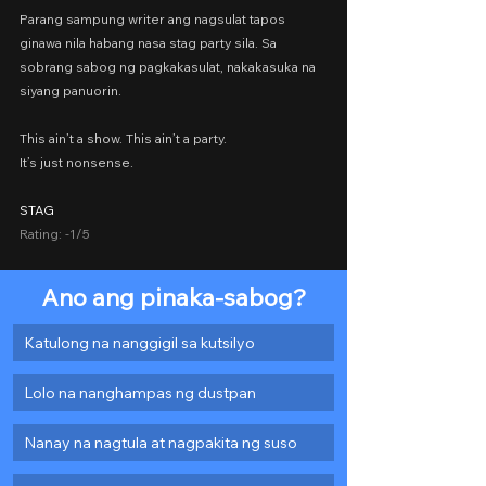
Parang sampung writer ang nagsulat tapos 
ginawa nila habang nasa stag party sila. Sa 
sobrang sabog ng pagkakasulat, nakakasuka na 
siyang panuorin.
This ain’t a show. This ain’t a party.
It’s just nonsense.
STAG
Rating: -1/5
Ano ang pinaka-sabog?
Katulong na nanggigil sa kutsilyo
Lolo na nanghampas ng dustpan
Nanay na nagtula at nagpakita ng suso