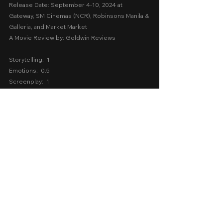
Release Date: September 4-10, 2024 at 
Gateway, SM Cinemas (NCR), Robinsons Manila & 
Galleria, and Market Market
A Movie Review by: Goldwin Reviews
Storytelling:  1
Emotions:  0.5
Screenplay:  1
Technical:  2.5
Message:  1
AVERAGE SCORE:  1.2
sinag maynila 2024
2024
Cinema 2024
Thriller