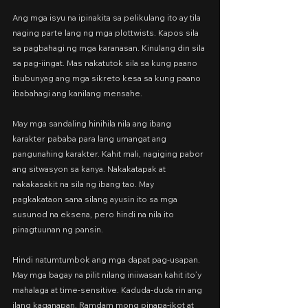
Ang mga isyu na ipinakita sa pelikulang ito ay tila 
naging parte lang ng mga plottwists. Kapos sila 
sa pagbahagi ng mga karanasan. Kinulang din sila 
sa pag-iingat. Mas nakatutok sila sa kung paano 
ibubunyag ang mga sikreto kesa sa kung paano 
ibabahagi ang kanilang mensahe.
May mga sandaling hinihila nila ang ibang 
karakter pababa para lang umangat ang 
pangunahing karakter. Kahit mali, nagiging pabor 
ang sitwasyon sa kanya. Nakakatapak at 
nakakasakit na sila ng ibang tao. May 
pagkakataon sana silang ayusin ito sa mga 
susunod na eksena, pero hindi na nila ito 
pinagtuunan ng pansin.
Hindi natumtumbok ang mga dapat pag-usapan. 
May mga bagay na pilit nilang iniiwasan kahit ito’y 
mahalaga at time-sensitive. Kaduda-duda rin ang 
ilang kaganapan. Ramdam mong pinapa-ikot at 