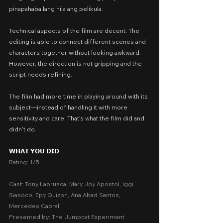
pinapahaba lang nila ang pelikula.
Technical aspects of the film are decent. The 
editing is able to connect different scenes and 
characters together without looking awkward. 
However, the direction is not gripping and the 
script needs refining.
The film had more time in playing around with its 
subject—instead of handling it with more 
sensitivity and care. That’s what the film did and 
didn’t do.
𝗪𝗛𝗔𝗧 𝗬𝗢𝗨 𝗗𝗜𝗗
Rating: 1/5
Cast: Tony Labrusca, Mary Joy Apostol, Iggi 
Siasoco, Epy Quizon, Ana Abad Santos, 
Mercedes Cabral
Presented by: The Jumpcat Experiment