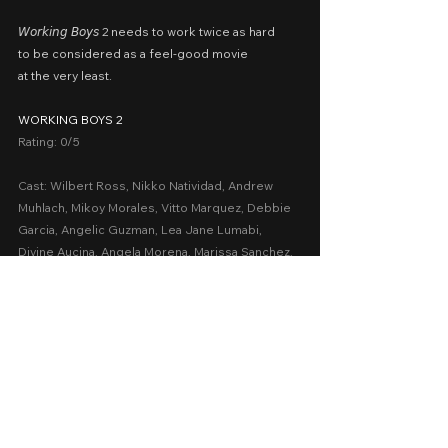
𝘞𝘰𝘳𝘬𝘪𝘯𝘨 𝘉𝘰𝘺𝘴 2 needs to work twice as hard
to be considered as a feel-good movie
at the very least.
WORKING BOYS 2
Rating: 0/5
Cast: Wilbert Ross, Nikko Natividad, Andrew 
Muhlach, Mikoy Morales, Vitto Marquez, Debbie 
Garcia, Angelic Guzman, Lea Jane Lumabi, 
Divine Aucina, Angela Morena, Marissa Sanchez, 
Bayani Agbayani
Presented by: Viva Films
Date Released: March 29, 2023 in Philippine 
Cinemas nationwide 
A Movie Review by: Goldwin Reviews
Comedy
2023
Cinema 2023