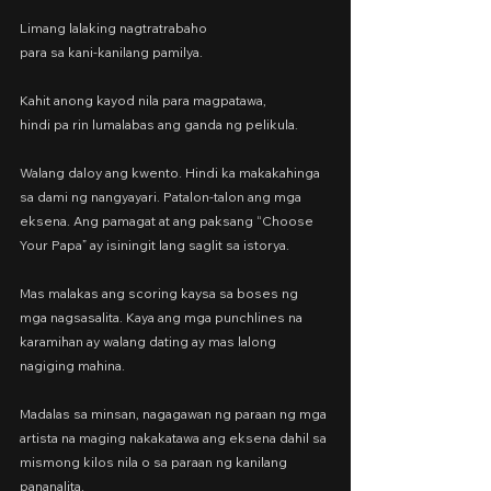
Limang lalaking nagtratrabaho
para sa kani-kanilang pamilya.
Kahit anong kayod nila para magpatawa,
hindi pa rin lumalabas ang ganda ng pelikula.
Walang daloy ang kwento. Hindi ka makakahinga 
sa dami ng nangyayari. Patalon-talon ang mga 
eksena. Ang pamagat at ang paksang “Choose 
Your Papa” ay isiningit lang saglit sa istorya.
Mas malakas ang scoring kaysa sa boses ng 
mga nagsasalita. Kaya ang mga punchlines na 
karamihan ay walang dating ay mas lalong 
nagiging mahina.
Madalas sa minsan, nagagawan ng paraan ng mga 
artista na maging nakakatawa ang eksena dahil sa 
mismong kilos nila o sa paraan ng kanilang 
pananalita.