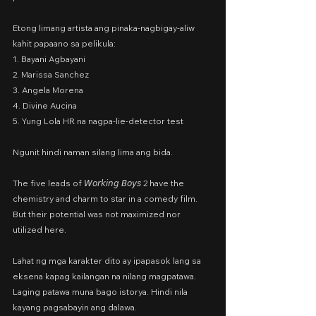
Etong limang artista ang pinaka-nagbigay-aliw 
kahit papaano sa pelikula:
1. Bayani Agbayani
2. Marissa Sanchez
3. Angela Morena
4. Divine Aucina
5. Yung Lola HR na nagpa-lie-detector test
Ngunit hindi naman silang lima ang bida.
The five leads of 𝘞𝘰𝘳𝘬𝘪𝘯𝘨 𝘉𝘰𝘺𝘴 2 have the 
chemistry and charm to star in a comedy film. 
But their potential was not maximized nor 
utilized here.
Lahat ng mga karakter dito ay ipapasok lang sa 
eksena kapag kailangan na nilang magpatawa. 
Laging patawa muna bago istorya. Hindi nila 
kayang pagsabayin ang dalawa.