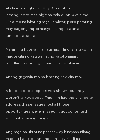
Akala mo tungkol sa May-December affair 
lamang, pero mas higit pa pala duon. Akala mo 
kilala mo na lahat ng mga karakter, pero parating 
may bagong impormasyon kang nalalaman 
tungkol sa kanila.
Maraming hubaran na naganap. Hindi sila takot na 
magpakita ng katawan at ng katotohanan. 
Tatadtarin ka nila ng hubad na katotohanan.
Anong gagawin mo sa lahat ng nakikita mo?
A lot of taboo subjects was shown, but they 
weren’t talked about. This film had the chance to 
address these issues, but all those 
opportunities were missed. It got contented 
with just showing things.
Ang mga baluktot na pananaw ay hinayaan nilang 
maging baluktot. Ang mga mali ay hindi na 