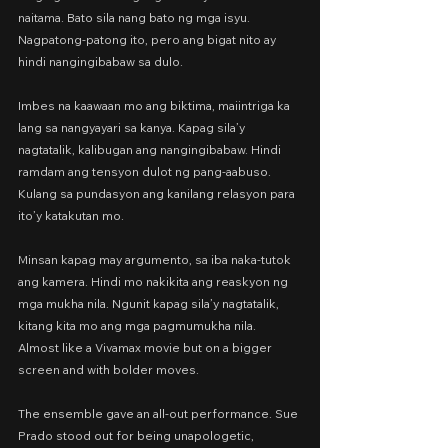
naitama. Bato sila nang bato ng mga isyu. 
Nagpatong-patong ito, pero ang bigat nito ay 
hindi nangingibabaw sa dulo.
Imbes na kaawaan mo ang biktima, maiintriga ka 
lang sa nangyayari sa kanya. Kapag sila’y 
nagtatalik, kalibugan ang nangingibabaw. Hindi 
ramdam ang tensyon dulot ng pang-aabuso. 
Kulang sa pundasyon ang kanilang relasyon para 
ito’y katakutan mo.
Minsan kapag may argumento, sa iba naka-tutok 
ang kamera. Hindi mo nakikita ang reaskyon ng 
mga mukha nila. Ngunit kapag sila’y nagtatalik, 
kitang kita mo ang mga pagmumukha nila. 
Almost like a Vivamax movie but on a bigger 
screen and with bolder moves.
The ensemble gave an all-out performance. Sue 
Prado stood out for being unapologetic, 