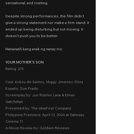
sensational, and riveting.
Despite strong performances, the film didn’t 
give a strong statement nor make a firm stand. It 
ended up being disturbing but not moving. It 
doesn’t push you to be better.
Mananatili kang anak ng nanay mo.
YOUR MOTHER’S SON
Rating: 2/5
Cast: Kokoy de Santos, Miggy Jimenez, Elora 
Españo, Sue Prado
Screenplay by: Jun Robles Lana & Elmer 
Gatchalian
Presented by: The IdeaFirst Company
Philippine Premiere: April 12, 2024 at Gateway 
Cinema 11
A Movie Review by: Goldwin Reviews