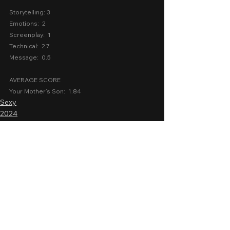
Storytelling: 3
Emotions:  2
Screenplay:  1
Technical:  2.7
Message:  0.5
AVERAGE SCORE
Your Mother’s Son:  1.84
Sexy
2024
Cinema 2024
2 Comments
0.0 / 5 (0)