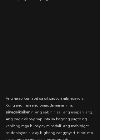
Ang hirap kumapit sa sitwasyon nila ngayon. 
Kung ano man ang pinagdaraanan nila, 
pinagsiksikan
 nilang sabihin sa ilang usapan lang. 
Ang paglalakbay papunta sa bagong yugto ng 
kanilang mga buhay ay minadali. Ang mabibigat 
na desisyon nila ay biglaang nangyayari. Hindi mo 
alam kung paano sila humantong dun.