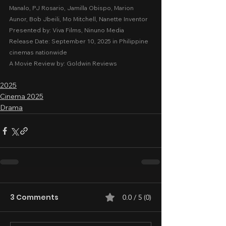
Manalo, PJ Rosario, Jamilla Obispo, Marion 
Aunor, Bob Jbeili, Mo Mitchell, Nanette Inventor
Presented by: Viva Films, Ninuno Media
Release Date: September 10, 2025 in Philippine 
cinemas nationwide
A Movie Review by: Goldwin Reviews
2025
Cinema 2025
Drama
3 Comments
0.0 / 5 (0)