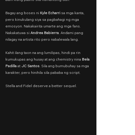
Bagay ang boses ni 
Kyle Echarri 
sa mga kanta, 
pero kinukulang siya sa pagbahagi ng mga 
emosyon. Nakakairita umarte ang mga fans. 
Nakakatuwa si 
Andrea Babierra
. Andami pang 
nilagay na artista rito pero nabalewala lang.
Kahit ilang taon na ang lumilipas, hindi pa rin 
kumukupas ang husay at ang chemistry nina 
Bela 
Padilla 
at 
JC Santos
. Sila ang bumubuhay sa mga 
karakter, pero hinihila sila pababa ng script.
Stella and Fidel deserve a better sequel.