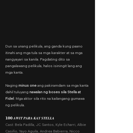
Dun sa unang pelikula, ang ganda kung paano 
itinahi ang mga tula sa mga karakter at sa mga 
nangyayari sa kanila. Pagdating dito sa 
pangalawang pelikula, halos isiningit lang ang 
mga kanta.
Naging 
minus one
 ang pakiramdam sa mga kanta 
dahil tuluyang 
nawalan ng boses sila Stella at 
Fidel
. Mga aktor sila rito na kailangang gumawa 
ng pelikula.
𝟭𝟬𝟬 𝑨𝑾𝑰𝑻 𝑷𝑨𝑹𝑨 𝑲𝑨𝒀 𝑺𝑻𝑬𝑳𝑳𝑨
Cast: Bela Padilla, JC Santos, Kyle Echarri, Albie 
Casiño, Yayo Aguila, Andrea Babierra, Nicco 