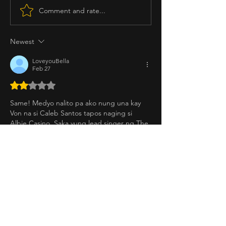
Comment and rate...
Newest
LoveyouBella
Feb 27
Rated 2 out of 5 stars.
Same! Medyo nalito pa ako nung una kay 
Von na si Caleb Santos tapos naging si 
Albie Casino. Saka yung lead singer ng The 
Juans. Siya ba si Barry before? Lol
Maganda yung eksena nung nasa Manila 
Stuttering Assoc, I was wondering kung 
totoo bang nags-stutter yung mga 
characters in real life. 
Overall, mas maganda yung 100 Awit ng 
Stella. 