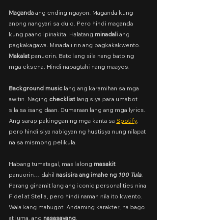
Maganda
 ang ending ngayon. Maganda kung 
anong nangyari sa dulo. Pero hindi maganda 
kung paano ipinakita. Halatang 
minadali
 ang 
pagkakagawa. Minadali rin ang pagkakakwento. 
Makalat
 panuorin. Bato lang sila nang bato ng 
mga eksena. Hindi napagtahi nang maayos.
Background music
 lang ang karamihan sa mga 
awitin. Naging 
checklist
 lang siya para umabot 
sila sa isang daan. Dumaraan lang ang mga lyrics. 
Ang sarap pakinggan ng mga kanta sa 
Spotify
, 
pero hindi siya nabigyan ng hustisya nung nilapat 
na sa mismong pelikula.
Habang tumatagal, mas lalong 
masakit
panuorin… dahil 
nasisira ang imahe ng 
100 Tula
. 
Parang ginamit lang ang iconic personalities nina 
Fidel at Stella, pero hindi naman nila ito kwento. 
Wala kang mahugot. Andaming karakter, na bago 
at luma, ang 
nasasayang
.