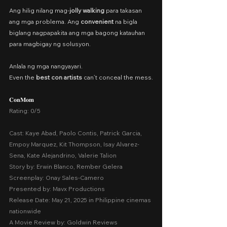
Ang hilig nilang mag-
jolly walking
 para takasan 
ang mga problema. Ang 
convenient
 na bigla 
biglang nagpapakita ang mga bagong katauhan 
para magbigay ng solusyon.
Anlala ng mga nangyayari.
Even the 
best con artists
 can’t conceal the mess.
𝐂𝐨𝐧𝐌𝐨𝐦
Rating: 0/5
Cast: Kaye Abad, Paolo Contis, Patrick Garcia, 
Empoy Marquez, Kit Thompson, Isay Alvarez-
Sena, Kate Alejandrino, Valerie Talion
Story by: Erwin Blanco, Rember Gelera
Screenplay: Onay Sales-Camero
Presented by: Mavx Productions
Release Date: May 21, 2025 in Philippine cinemas 
nationwide
A Movie Review by: Goldwin Reviews