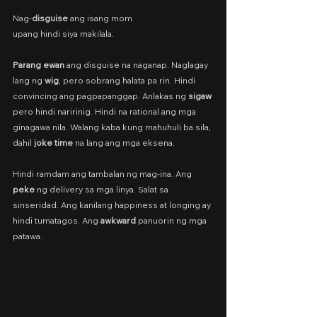
Nag-
disguise
 ang isang mom
upang hindi siya makilala.
Parang ewan
 ang disguise na naganap. Naglagay 
lang ng 
wig
, pero sobrang halata pa rin. Hindi 
convincing ang pagpapanggap. Anlakas ng 
sigaw
pero hindi naririnig. Hindi na rational ang mga 
ginagawa nila. Walang kaba kung mahuhuli ba sila, 
dahil
 joke time 
na lang ang mga eksena.
Hindi ramdam ang tambalan ng mag-ina. Ang 
peke
 ng delivery sa mga linya. Salat sa 
sinseridad. Ang kanilang happiness at longing ay 
hindi tumatagos. Ang 
awkward
 panuorin ng mga 
patawa.