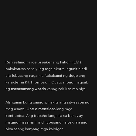
Refreshing na ice breaker ang hatid ni 
Elvis
. 
Nakakatuwa sana yung mga ekstra, ngunit hindi 
sila lubusang nagamit. Nakakainit ng dugo ang 
karakter ni Kit Thompson. Gusto mong magsabi 
ng 
masasamang words 
kapag nakikita mo siya. 
Alanganin kung paano ipinakita ang sitwasyon ng 
mag-asawa. 
One dimensional 
ang mga 
kontrabida. Ang trabaho lang nila sa buhay ay 
maging masama. Hindi lubusang naipakilala ang 
bida at ang kanyang mga kaibigan.