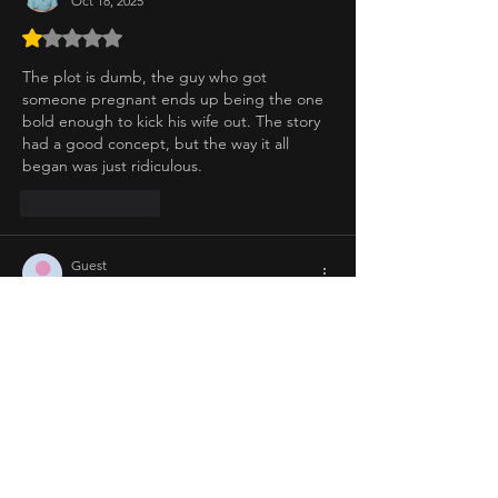
Oct 18, 2025
Rated 1 out of 5 stars.
The plot is dumb, the guy who got 
someone pregnant ends up being the one 
bold enough to kick his wife out. The story 
had a good concept, but the way it all 
began was just ridiculous.
Like
Reply
Guest
Oct 09, 2025
sobrang weak ng character ni kaye dito. 
muntanga. 
sunud sunuran. sya dapat ang may 
karapatan sa anak nya pero parang hindi 
nya alam🙄 kainis
Like
Reply