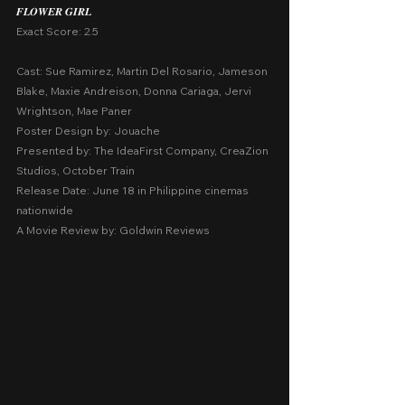
𝑭𝑳𝑶𝑾𝑬𝑹 𝑮𝑰𝑹𝑳
Exact Score: 2.5
Cast: Sue Ramirez, Martin Del Rosario, Jameson 
Blake, Maxie Andreison, Donna Cariaga, Jervi 
Wrightson, Mae Paner
Poster Design by: Jouache
Presented by: The IdeaFirst Company, CreaZion 
Studios, October Train
Release Date: June 18 in Philippine cinemas 
nationwide
A Movie Review by: Goldwin Reviews