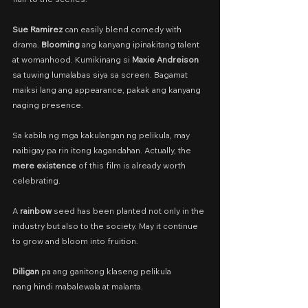
Sue Ramirez
 can easily blend comedy with 
drama. 
Blooming 
ang kanyang ipinakitang talent 
at womanhood. Kumikinang si
 Maxie Andreison 
sa tuwing lumalabas siya sa screen. Bagamat 
maiksi lang ang appearance, pakak ang kanyang 
naging presence.
Sa kabila ng mga kakulangan ng pelikula, may 
naibigay pa rin itong kagandahan. Actually, the 
mere existence 
of this film is already worth 
celebrating.
A 
rainbow 
seed has been planted not only in the 
industry but also to the society. May it continue 
to grow and bloom into fruition.
Diligan 
pa ang ganitong klaseng pelikula
nang hindi mabalewala at malanta.