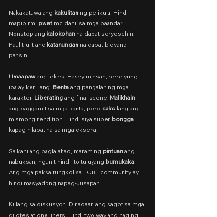
Nakakatuwa ang 
kakulitan 
ng pelikula. Hindi 
mapipirmi 
pwet 
mo dahil sa mga paandar. 
Nonstop ang 
kalokohan 
na dapat seryosohin. 
Paulit-ulit ang 
katanungan 
na dapat bigyang 
pansin.
Umaapaw 
ang jokes. Havey minsan, pero yung 
iba ay keri lang. 
Benta 
ang pangalan ng mga 
karakter. 
Liberating 
ang final scene. 
Malikhain 
ang paggamit sa mga kanta, pero 
saks 
lang ang 
mismong rendition. Hindi siya super 
bongga 
kapag nilapat na sa mga eksena.
Sa kanilang paglalahad, maraming 
pintuan 
ang 
nabuksan, ngunit hindi ito tuluyang 
bumukaka
. 
Ang mga paksa tungkol sa LGBT community ay 
hindi masyadong napag-uusapan.
Kulang sa diskusyon. Dinadaan ang sagot sa mga 
quotes at one liners. Hindi two way ang naging 