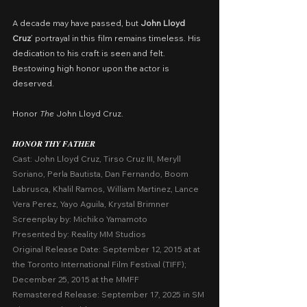
A decade may have passed, but 
John Lloyd 
Cruz
’ portrayal in this film remains timeless. His 
dedication to his craft is seen and felt. 
Bestowing high honor upon the actor is 
deserved.
Honor 
The
 John Lloyd Cruz.
𝑯𝑶𝑵𝑶𝑹 𝑻𝑯𝒀 𝑭𝑨𝑻𝑯𝑬𝑹
Cast: John Lloyd Cruz, Tirso Cruz III, Meryll 
Soriano, Perla Bautista, Dan Fernando, Boom 
Labrusca, Khalil Ramos, William Martinez, Lance 
Vera Perez, Yayo Aguila, Krystal Brimner
Screenplay by: Michiko Yamamoto
Presented by: Reality MM Studios
Original Release Date: September 12, 2015 at at 
the Toronto International Film Festival (TIFF); 
December 25, 2015 at the MMFF
Remastered Release: September 17, 2025 in SM 