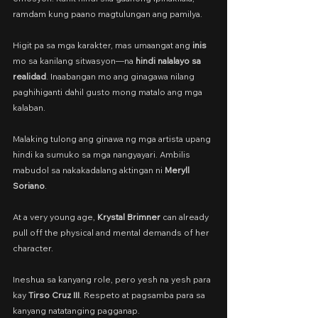
ramdam kung paano magtulungan ang pamilya.
Higit pa sa mga karakter, mas umaangat ang 
inis
mo sa kanilang sitwasyon—na 
hindi nalalayo sa 
realidad
. Inaabangan mo ang ginagawa nilang 
paghihiganti dahil gusto mong matalo ang mga 
kalaban.
Malaking tulong ang ginawa ng mga artista upang 
hindi ka sumuko sa mga nangyayari. Ambilis 
mabudol sa nakakadalang aktingan ni 
Meryll 
Soriano
.
At a very young age, 
Krystal Brimner 
can already 
pull off the physical and mental demands of her 
character.
Ineshua sa kanyang role, pero yesh na yesh para 
kay 
Tirso Cruz III
. Respeto at pagsamba para sa 
kanyang natatanging pagganap.