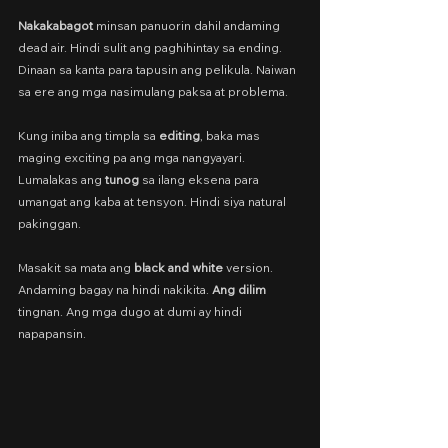
Nakakabagot
 minsan panuorin dahil andaming 
dead air. Hindi sulit ang paghihintay sa ending. 
Dinaan sa kanta para tapusin ang pelikula. Naiwan 
sa ere ang mga nasimulang paksa at problema.
Kung iniba ang timpla sa 
editing
, baka mas 
maging exciting pa ang mga nangyayari. 
Lumalakas ang 
tunog
 sa ilang eksena para 
umangat ang kaba at tensyon. Hindi siya natural 
pakinggan.
Masakit sa mata ang 
black and white
 version. 
Andaming bagay na hindi nakikita. 
Ang dilim
tingnan. Ang mga dugo at dumi ay hindi 
napapansin.