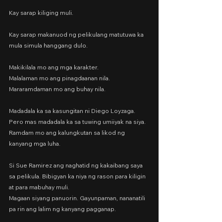
Kay sarap kiliging muli.
Kay sarap makanuod ng pelikulang matutuwa ka 
mula simula hanggang dulo.
Makikilala mo ang mga karakter.
Malalaman mo ang pinagdaanan nila.
Mararamdaman mo ang buhay nila.
Madadala ka sa kasungitan ni Diego Loyzaga.
Pero mas madadala ka sa tuwing umiiyak na siya. 
Ramdam mo ang kalungkutan sa likod ng 
kanyang mga luha.
Si Sue Ramirez ang naghatid ng kakaibang saya 
sa pelikula. Bibigyan ka niya ng rason para kiligin 
at para mabuhay muli.
Magaan siyang panuorin. Gayunpaman, nananatili 
pa rin ang lalim ng kanyang pagganap.