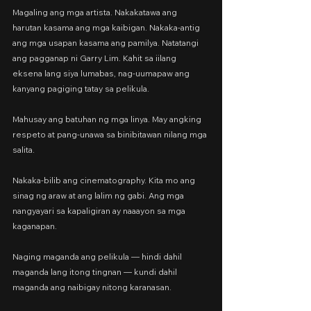
Magaling ang mga artista. Nakakatawa ang 
harutan kasama ang mga kaibigan. Nakaka-antig 
ang mga usapan kasama ang pamilya. Natatangi 
ang pagganap ni Garry Lim. Kahit sa iilang 
eksena lang siya lumabas, nag-uumapaw ang 
kanyang pagiging tatay sa pelikula.
Mahusay ang batuhan ng mga linya. May angking 
respeto at pang-unawa sa binibitawan nilang mga 
salita.
Nakaka-bilib ang cinematography. Kita mo ang 
sinag ng araw at ang lalim ng gabi. Ang mga 
nangyayari sa kapaligiran ay naaayon sa mga 
kaganapan.
Naging maganda ang pelikula — hindi dahil 
maganda lang itong tingnan — kundi dahil 
maganda ang naibigay nitong karanasan.