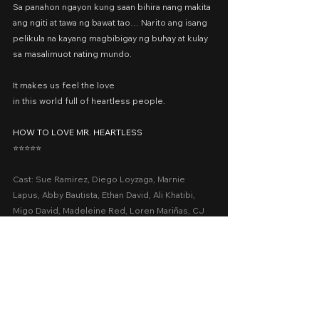
Sa panahon ngayon kung saan bihira nang makita 
ang ngiti at tawa ng bawat tao… Narito ang isang 
pelikula na kayang magbibigay ng buhay at kulay 
sa masalimuot nating mundo.
It makes us feel the love
in this world full of heartless people.
HOW TO LOVE MR. HEARTLESS
⭐️⭐️⭐️⭐️⭐️
Cast: Sue Ramirez, Diego Loyzaga, Marnie 
Lapus, Abby Bautista, Ethan David, Ali Khatibi, 
Migo David, Madeleine Red, Loren Mariñas, CJ 
Jaravata, Ataska, Yayo Aguila, Chad Alviar, Garry 
Lim
Presented by: Viva Films, Ninuno Media
Date Released: August 15, 2022 via Prime Video
A Movie Review by: Goldwin Reviews
recommended
prime video
five stars