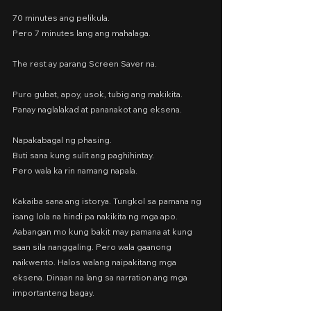
70 minutes ang pelikula.
Pero 7 minutes lang ang mahalaga.
The rest ay parang Screen Saver na.
Puro gubat, apoy, usok, tubig ang makikita.
Panay naglalakad at pananakot ang eksena.
Napakabagal ng phasing.
Buti sana kung sulit ang paghihintay.
Pero wala ka rin namang napala.
Kakaiba sana ang istorya. Tungkol sa pamana ng 
isang lola na hindi pa nakikita ng mga apo. 
Aabangan mo kung bakit may pamana at kung 
saan sila nanggaling. Pero wala gaanong 
naikwento. Halos walang naipakitang mga 
eksena. Dinaan na lang sa narration ang mga 
importanteng bagay.