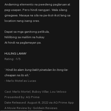
Andaming elemento na pwedeng paglaruan at 
pag-usapan. Pero hindi nangyari. Wala silang 
ginagawa. Masaya na sila na pa-ikot-ikot lang sa 
location nang isang oras.
Dapat sa mga ganitong pelikula,
Nililibing sa malilim na hukay
At hindi na paglamayan pa.
HULING LAMAY
Rating: -1/5
“
Hindi ko alam kung bakit pinatulan ko itong ka-
cheapan na ito eh.
”
- Marlo Motel as Lucas
Cast: Marlo Mortel, Buboy Villar, Lou Veloso
Presented by: AQ Prime
Date Released: August 8, 2022 via AQ Prime App
A Movie Review by: Goldwin Reviews