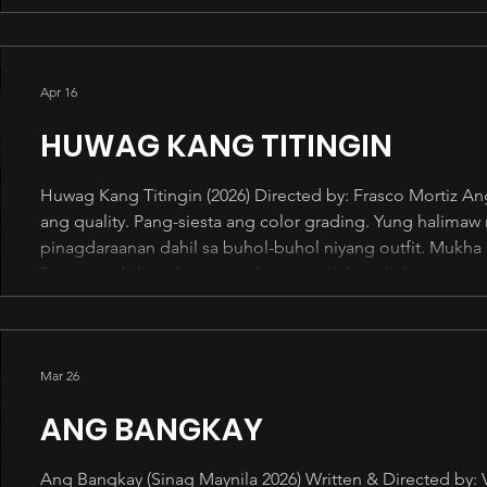
salamat naman sa effort. Nag-abala pa siya talagang man
Namamatay ang karamihan n
Apr 16
HUWAG KANG TITINGIN
Huwag Kang Titingin (2026) Directed by: Frasco Mortiz A
ang quality. Pang-siesta ang color grading. Yung halimaw n
pinagdaraanan dahil sa buhol-buhol niyang outfit. Mukha 
Parang mabilisan lang ang shooting. Kulang kulang ang 
Derecho agad sila climax at mga sigawan. Naging by the
ang istorya. Parang ewan yung
Mar 26
ANG BANGKAY
Ang Bangkay (Sinag Maynila 2026) Written & Directed by: