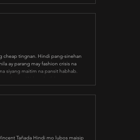
akot. Joketime ang mga death scene.
ng cheap tingnan. Hindi pang-sinehan
ila ay parang may fashion crisis na
na siyang maitim na pansit habhab.
mga eksena. Walang build up.
 way na lang ang pagkwento. Manipis
 Vincent Tañada Hindi mo lubos maisip