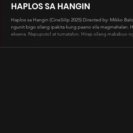
HAPLOS SA HANGIN
Haplos sa Hangin (CineSilip 2025) Directed by: Mikko Bal
ngunit bigo silang ipakita kung paano sila magmahalan.
eksena. Napuputol at tumatalon. Hirap silang makabuo n
karakter. Dahil hindi ka konektado sa kanila, hindi mo 
nagkaroon na sila ng problema. Hindi ramdam ang kanila
sila, pero nagawa pang bumili ng gourmet