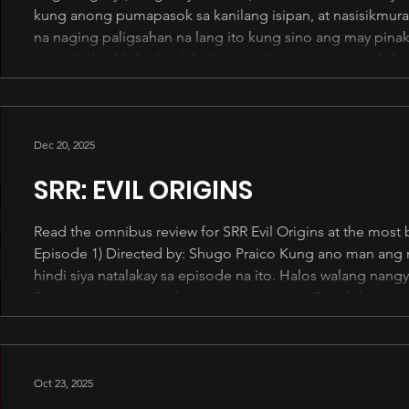
kung anong pumapasok sa kanilang isipan, at nasisikmura
na naging paligsahan na lang ito kung sino ang may pina
ay naghubad kahit hindi kailangan. Kung sinu-sino at kahit
haba ng mga usapan. Paligoy-ligoy lang ang sinasabi. Par
walang katapusan. N
Dec 20, 2025
SRR: EVIL ORIGINS
Read the omnibus review for SRR Evil Origins at the most bottom part. 
Episode 1) Directed by: Shugo Praico Kung ano man ang m
hindi siya natalakay sa episode na ito. Halos walang nangy
Puro tsismisan at awrahan ang mga sisters. Good decision
Andalio , dahil may mga hugot itong kayang ilabas at sabihin. Elijah Alejo i
Abella did
Oct 23, 2025