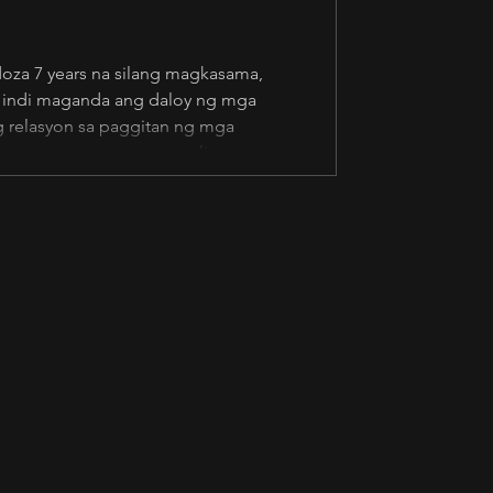
doza 7 years na silang magkasama,
 Hindi maganda ang daloy ng mga
g relasyon sa paggitan ng mga
rin magawang maawa o magalit nung
ng pinagdaraanan. Naghihirap na nga