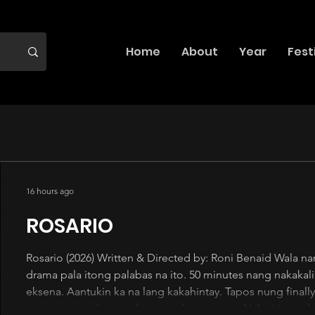
Home
About
Year
Fest
16 hours ago
ROSARIO
Rosario (2026) Written & Directed by: Roni Benaid Wala namang nakapagsabi na slowburn
drama pala itong palabas na ito. 50 minutes nang nakakali
eksena. Aantukin ka na lang kakahintay. Tapos nung final
parang normal na tao lang ang hitsura niya. Naka itim na 