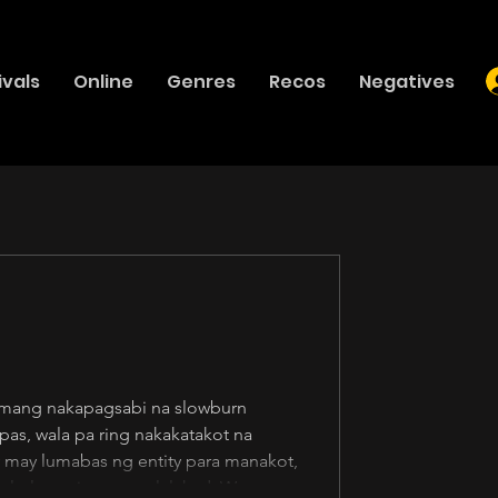
ivals
Online
Genres
Recos
Negatives
pas, wala pa ring nakakatakot na
ly may lumabas ng entity para manakot,
belo lang siya na naglalakad. Wow