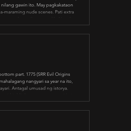
 nilang gawin ito. May pagkakataon
ka-maraming nude scenes. Pati extra
 saan na lang sila nagtatalik. Napaka-
a silang nakikipag-balagtasan nang
1775 (SRR Evil Origins
ahalagang nangyari sa year na ito,
ayari. Antagal umusad ng istorya.
 na i-highlight ang mga mata ni Loisa
s entertaining. Carla