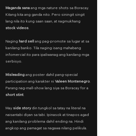
Maganda sana
 ang mga nature shots sa Boracay. 
Kitang kita ang ganda nito. Pero siningit singit 
lang nila ito kung saan saan, at nagmukhang 
stock videos
.
Naging 
hard sell 
ang pag-promote sa lugar at sa 
kanilang banko. Tila naging isang mahabang 
infomercial ito para ipaliwanag ang kanilang mga 
serbisyo.
Misleading
 ang poster dahil pang-special 
participation ang karakter ni 
Valeen Montenegro
. 
Parang nag-mall-show lang siya sa Boracay for a 
short stint
.
May 
side story
 din tungkol sa tatay na literal na 
naisantabi diyan sa tabi. Ipinasok at tinapos agad 
ang kanilang problema dahil ending na. Hindi 
angkop ang pamagat sa nagawa nilang pelikula.