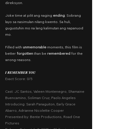
direksyon.
Joke time at pilit ang naging 
ending
. Sobrang 
layo sa nasimulan nilang kwento. Sa huli, 
gugustuhin mo na lang kalimutan ang napanuod 
mo.
Filled with 
unmemorable
 moments, this film is 
better 
forgotten
 than be 
remembered
 for the 
wrong reasons.
𝑰 𝑹𝑬𝑴𝑬𝑴𝑩𝑬𝑹 𝒀𝑶𝑼
Exact Score: 0/5
Cast: JC Santos, Valeen Montenegro, Shamaine 
Buencamino, Soliman Cruz, Paolo Angeles
Introducing: Sarah Panaguiton, Early Grace 
Abarro, Adrianne Nicolette Cooper
Presented by: Bente Productions, Road One 
Pictures