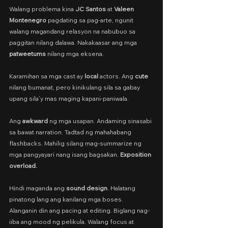
Walang problema kina 
JC Santos
 at 
Valeen 
Montenegro
 pagdating sa pag-arte, ngunit 
walang magandang relasyon na nabubuo sa 
paggitan nilang dalawa. Nakakaasar ang mga 
patweetums
 nilang mga eksena.
Karamihan sa mga cast ay 
local
 actors. Ang 
cute
nilang bumanat, pero kinikulang sila sa gabay 
upang sila’y mas maging kapani-paniwala.
Ang 
awkward
 ng mga usapan. Andaming sinasabi 
sa bawat narration. Tadtad ng mahahabang 
flashbacks. Mahilig silang mag-summarize ng 
mga pangyayari nang isang bagsakan. 
Exposition 
overload.
Hindi maganda ang 
sound
design
. Halatang 
pinatong lang ang kanilang mga boses. 
Alanganin din ang pacing at editing. Biglang nag-
iiba ang mood ng pelikula. Walang focus at 