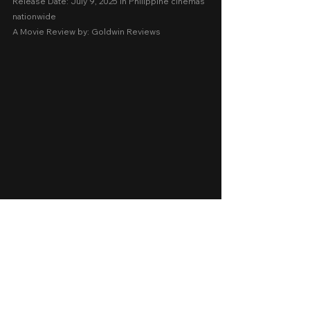
Release Date: July 9, 2025 in Philippine cinemas 
nationwide
A Movie Review by: Goldwin Reviews
Cinema 2025
2025
Drama