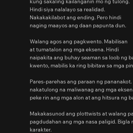
kung sakaling kailanganin mo ng tulong. 
Hindi siya nalalayo sa realidad. 
Nakakakilabot ang ending. Pero hindi 
naging maayos ang daan papunta dun. 
Walang agos ang pagkwento. Mabilisan 
at tumatalon ang mga eksena. Hindi 
naipakita ang buhay seaman sa loob ng bar
kwento, mabilis ka ring bibitaw sa mga pi
Pares-parehas ang paraan ng pananakot. 
nakatulong na maliwanag ang mga eksen
peke rin ang mga alon at ang hitsura ng b
Makakasunod ang plottwists at walang pah
pagdudahan ang mga nasa paligid. Bigla
karakter.