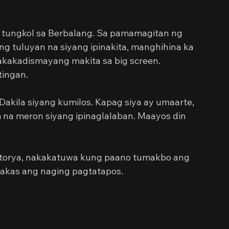
 tungkol sa Berbalang. Sa pamamagitan ng 
Nung tuluyan na siyang ipinakita, manghihina ka 
Nakakadismayang makita sa big screen. 
tingan.
akila siyang kumilos. Kapag siya ay umaarte, 
na meron siyang ipinaglalaban. Maayos din 
istorya, nakakatuwa kung paano tumakbo ang 
lakas ang naging pagtatapos.