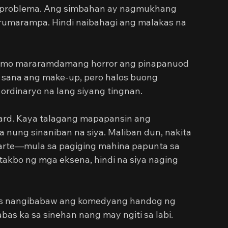
a problema. Ang simbahan ay nagmukhang 
 rumarampa. Hindi naibahagi ang malakas na 
i mo mararamdamang horror ang pinapanuod 
 sana ang make-up, pero halos buong 
ordinaryo na lang siyang tingnan.
Ward. Kaya talagang mapapansin ang 
ung sinaniban na siya. Maliban dun, nakita 
arte—mula sa pagiging mahina papunta sa 
takbo ng mga eksena, hindi na siya naging 
mas nangibabaw ang komedyang handog ng 
labas ka sa sinehan nang may ngiti sa labi.