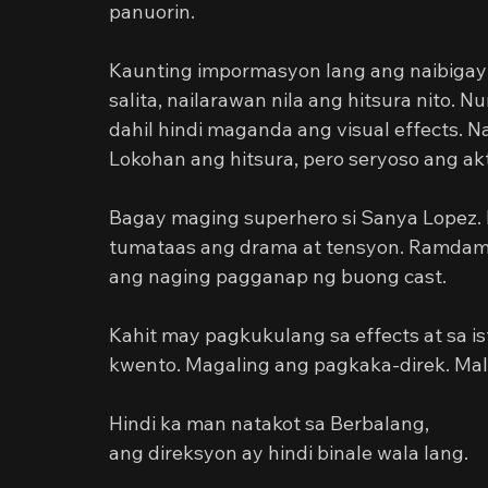
panuorin.
Kaunting impormasyon lang ang naibigay
salita, nailarawan nila ang hitsura nito. 
dahil hindi maganda ang visual effects. 
Lokohan ang hitsura, pero seryoso ang ak
Bagay maging superhero si Sanya Lopez. D
tumataas ang drama at tensyon. Ramdam 
ang naging pagganap ng buong cast.
Kahit may pagkukulang sa effects at sa 
kwento. Magaling ang pagkaka-direk. Ma
Hindi ka man natakot sa Berbalang,
ang direksyon ay hindi binale wala lang.