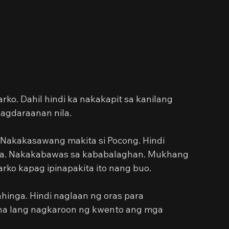
ko. Dahil hindi ka nakakapit sa kanilang 
nagdaraanan nila.
Nakakasawang makita si Pocong. Hindi 
a. Nakakabawas sa kababalaghan. Mukhang 
arko kapag ipinapakita ito nang buo.
inga. Hindi naglaan ng oras para 
 na lang nagkaroon ng kwento ang mga 