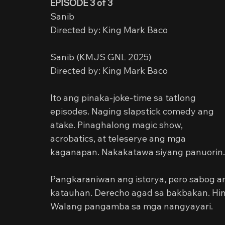
EPISODE 3 of 3
Sanib
Directed by: King Mark Baco
Sanib (KMJS GNL 2025)
Directed by: King Mark Baco
Ito ang pinaka-joke-time sa tatlong 
episodes. Naging slapstick comedy ang 
atake. Pinaghalong magic show, 
acrobatics, at teleserye ang mga 
kaganapan. Nakakatawa siyang panuorin.
Pangkaraniwan ang istorya, pero sabog a
katauhan. Derecho agad sa bakbakan. Hind
Walang pangamba sa mga nangyayari.