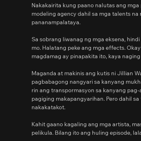
Nakakairita kung paano nalutas ang mg
modeling agency dahil sa mga talents na
pananampalataya.
Sa sobrang liwanag ng mga eksena, hind
mo. Halatang peke ang mga effects. Okay
magdamag ay pinapakita ito, kaya naging 
Maganda at makinis ang kutis ni Jillian 
pagbabagong nangyari sa kanyang mukha n
rin ang transpormasyon sa kanyang pag-
pagiging makapangyarihan. Pero dahil sa 
nakakatakot.
Kahit gaano kagaling ang mga artista, 
pelikula. Bilang ito ang huling episode, la