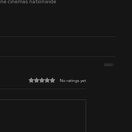
pine cinemas nationwide
Rated 0 out of 5 stars.
No ratings yet