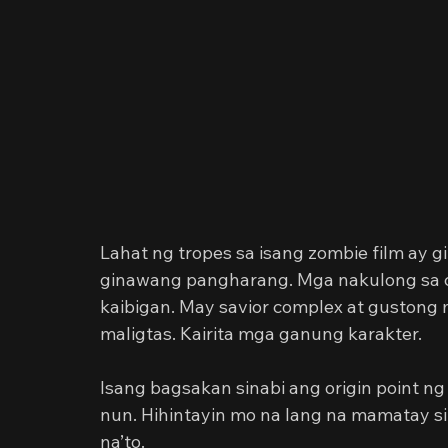
Lahat ng tropes sa isang zombie film ay g
ginawang pangharang. Mga nakulong sa c
kaibigan. May savior complex at gustong
maligtas. Kairita mga ganung karakter.
Isang bagsakan sinabi ang origin point 
nun. Hihintayin mo na lang na mamatay si
na’to.