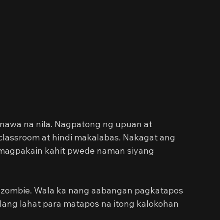
inawa na nila. Nagpatong ng upuan at 
lassroom at hindi makalabas. Nakagat ang 
 magpakain kahit pwede naman siyang 
ng zombie. Wala ka nang aabangan pagkatapos 
lang lahat para matapos na itong kalokohan 