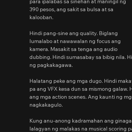
para ipalabas sa sinehan at maningil ng 
390 pesos, ang sakit sa bulsa at sa 
kalooban.
Hindi pang-sine ang quality. Biglang 
lumalabo at nawawalan ng focus ang 
kamera. Masakit sa tenga ang audio 
dubbing. Hindi sumasabay sa bibig nila. 
ng pagkakagawa.
Halatang peke ang mga dugo. Hindi makat
pa ang VFX kesa dun sa mismong galaw. 
ang mga action scenes. Ang kaunti ng mg
nagkakagulo.
Kung anu-anong kadramahan ang ginagawa
lalagyan ng malakas na musical scoring p