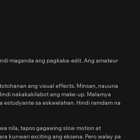
Hindi maganda ang pagkaka-edit. Ang amateur 
otohanan ang visual effects. Minsan, nauuna 
Hindi nakakakilabot ang make-up. Malamya 
a estudyante sa eskwelahan. Hindi ramdam na 
 nila, tapos gagawing slow motion at 
ara kunwari exciting ang eksena. Pero waley pa 