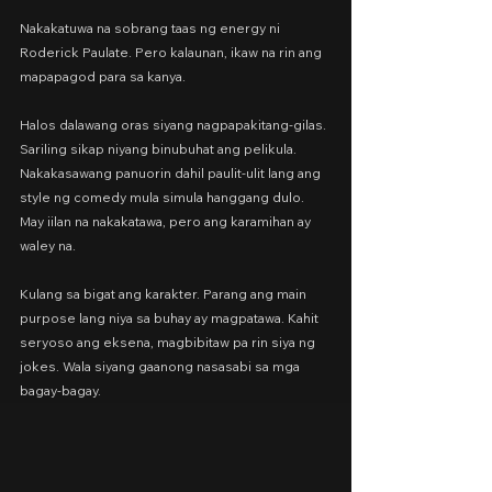
Nakakatuwa na sobrang taas ng energy ni 
Roderick Paulate. Pero kalaunan, ikaw na rin ang 
mapapagod para sa kanya.
Halos dalawang oras siyang nagpapakitang-gilas. 
Sariling sikap niyang binubuhat ang pelikula. 
Nakakasawang panuorin dahil paulit-ulit lang ang 
style ng comedy mula simula hanggang dulo. 
May iilan na nakakatawa, pero ang karamihan ay 
waley na.
Kulang sa bigat ang karakter. Parang ang main 
purpose lang niya sa buhay ay magpatawa. Kahit 
seryoso ang eksena, magbibitaw pa rin siya ng 
jokes. Wala siyang gaanong nasasabi sa mga 
bagay-bagay.