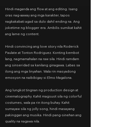
Hindi maganda ang flow at ang editing. Isang 
oras nag-aaway ang mga karakter, tapos 
nagkakabati agad sa dulo dahil ending na. Ang 
joketime ng blogger era. Ambilis sumikat kahit 
ang lame ng content.
Hindi convincing ang love story nila Roderick 
Paulate at Tonton Rodriguez. Konting kembot 
lang, nagmamahalan na raw sila. Hindi ramdam 
ang sinseridad sa kanilang ginagawa. Labas sa 
ilong ang mga linyahan. Wala rin masyadong 
emosyon na naibibigay si Elmo Magalona.
Ang lungkot tingnan ng production design at 
cinematography. Kahit magsuot sila ng colorful 
costumes, wala pa rin itong buhay. Kahit 
sumayaw sila ng jolly song, hindi masayang 
pakinggan ang musika. Hindi pang-sinehan ang 
quality na nagawa nila.