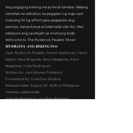
Ang pagiging beking ina ay hindi lumitaw. Walang 
samahan na nabubuo sa paggitan ng mga cast. 
Sobrang liit ng effort para paglapitin ang 
pamilya. Kanya-kanya at kalat-kalat sila rito. Mas 
nakatuon ang spotlight sa mismong bida. 
Welcome to The Roderick Paulate Show!
𝑴𝑼𝑫𝑹𝑨𝑺𝑻𝑨: 𝑨𝑵𝑮 𝑩𝑬𝑲𝑰𝑵𝑮 𝑰𝑵𝑨!
Cast: Roderick Paulate, Tonton Gutierrez, Carmi 
Martin, Awra Briguela, Elmo Magalona, Arkin 
Magalona, Celia Rodriguez
Written by: Joni Mones Fontanos
Presented by: CreaZion Studios
Release Date: August 20, 2025 in Philippine 
cinemas nationwide
A Movie Review by: Goldwin Reviews