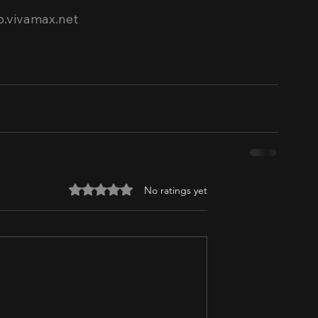
b.vivamax.net
Rated 0 out of 5 stars.
No ratings yet