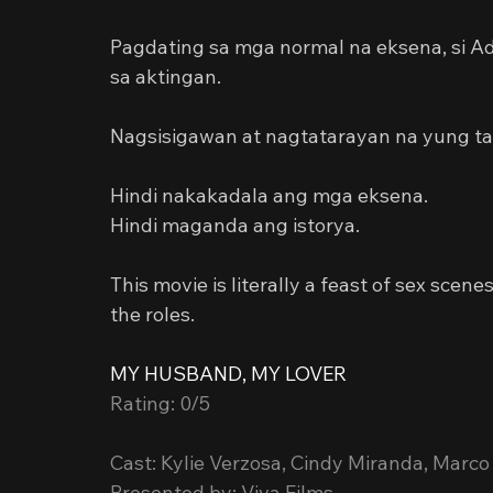
Pagdating sa mga normal na eksena, si Ad
sa aktingan.
Nagsisigawan at nagtatarayan na yung tatl
Hindi nakakadala ang mga eksena.
Hindi maganda ang istorya.
This movie is literally a feast of sex scenes
the roles.
MY HUSBAND, MY LOVER
Rating: 0/5
Cast: Kylie Verzosa, Cindy Miranda, Marc
Presented by: Viva Films