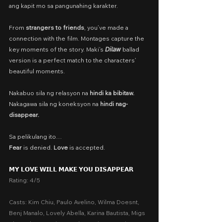
ang kapit mo sa pangunahing karakter.
From 
strangers to friends
, you’ve made a 
connection with the film. Montages capture the 
key moments of the story. Maki’s 
𝘋𝘪𝘭𝘢𝘸
 ballad 
version is a perfect match to the characters’ 
beautiful moments.
Nakabuo sila ng relasyon na 
hindi ka bibitaw.
Nakagawa sila ng koneksyon na 
hindi nag-
disappear.
Sa pelikulang ito…
Fear
 is denied. 
Love
 is accepted.
𝗠𝗬 𝗟𝗢𝗩𝗘 𝗪𝗜𝗟𝗟 𝗠𝗔𝗞𝗘 𝗬𝗢𝗨 𝗗𝗜𝗦𝗔𝗣𝗣𝗘𝗔𝗥
Rating: 4/5
Casts: Kim Chiu, Paulo Avelino, Wilma Doesnt, 
Benj Manalo, Lovely Abella, Karina Bautista, Migs 