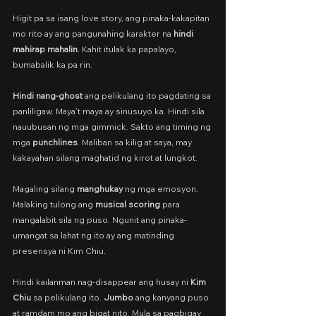
Higit pa sa isang love story, ang pinaka-kakapitan 
mo rito ay ang pangunahing karakter na 
hindi 
mahirap mahalin
. Kahit itulak ka papalayo, 
bumabalik ka pa rin.
Hindi nang-ghost 
ang pelikulang ito pagdating sa 
panliligaw. Maya’t maya ay sinusuyo ka. Hindi sila 
nauubusan ng mga gimmick. Sakto ang timing ng 
mga 
punchlines
. Maliban sa kilig at saya, may 
kakayahan silang maghatid ng kirot at lungkot.
Magaling silang 
manghukay
 ng mga emosyon. 
Malaking tulong ang 
musical scoring 
para 
mangalabit sila ng puso. Ngunit ang pinaka-
umangat sa lahat ng ito ay ang matinding 
presensya ni Kim Chiu.
Hindi kailanman nag-disappear ang husay ni 
Kim 
Chiu
 sa pelikulang ito. 
Jumbo
 ang kanyang puso 
at ramdam mo ang bigat nito. Mula sa pagbigay 