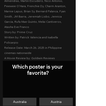
Almendras, Martin Escudero, Nico Antonio, 
Peewee O’Hara, Frenchie Dy, Charm Aranton, 
Marnie Lapus, Brian Sy, Bernard Palanca, Fyan 
Smith, JM Ibarra, Jeremiah Lisbo, Jennica 
Garcia, Rufa Mae Quinto, Melai Cantiveros, 
Atasha Eve Franco
Story by: Prime Cruz
Written by: Patrick Valencia and Isabella 
Policarpio
Release Date: March 26, 2025 in Philippine 
cinemas nationwide
A Movie Review by: Goldwin Reviews
Which poster is your 
favorite?
Australia
Austria