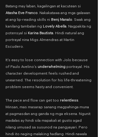
Batang may laban, kagalingan at kacutean si 
Atasha Eve Franco
. Nakakatawa ang mga galawan 
at ang lip-reading skills ni 
Benj Manalo
. Swak ang 
kanilang tambalan ng 
Lovely Abella
. Nagpakita ng 
potensyal si 
Karina Bautista
. Hindi natural ang 
portrayal nina Migs Almendras at Martin 
Escudero.
It’s easy to lose connection with Jolo because 
of Paulo Avelino’s 
underwhelming
 portrayal. His 
character development feels rushed and 
unearned. The resolution for his life-threatening 
problem seems hasty and convenient.
The pace and flow can get too 
relentless
. 
Minsan, mas masarap sanang magpahinga muna 
at pagmasdan ang ganda ng mga eksena. Ngunit 
madalas ay hindi sila mapakali at gusto agad 
nilang umusad sa susunod na pangyayari. Pero 
hindi ito naging malaking hadlang. Hindi nawala 