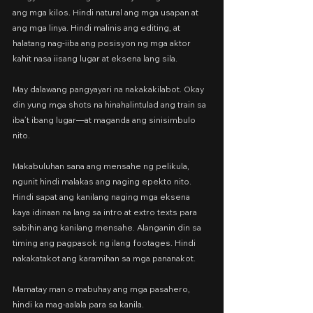
ang mga kilos. Hindi natural ang mga usapan at 
ang mga linya. Hindi malinis ang editing, at 
halatang nag-iiba ang posisyon ng mga aktor 
kahit nasa iisang lugar at eksena lang sila.
May dalawang pangyayari na nakakakilabot. Okay 
din yung mga shots na hinahalintulad ang train sa 
iba’t ibang lugar—at maganda ang sinisimbulo 
nito.
Makabuluhan sana ang mensahe ng pelikula, 
ngunit hindi malakas ang naging epekto nito. 
Hindi sapat ang kanilang naging mga eksena 
kaya idinaan na lang sa intro at extro texts para 
sabihin ang kanilang mensahe. Alanganin din sa 
timing ang pagpasok ng ilang footages. Hindi 
nakakatakot ang karamihan sa mga pananakot.
Mamatay man o mabuhay ang mga pasahero,
hindi ka mag-aalala para sa kanila.