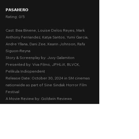
𝗣𝗔𝗦𝗔𝗛𝗘𝗥𝗢
Rating: 0/5
Cast: Bea Binene, Louise Delos Reyes, Mark 
Anthony Fernandez, Katya Santos, Yumi Garcia, 
Andre Yllana, Dani Zee, Keann Johnson, Rafa 
Siguon-Reyna
Story & Screenplay by: Juvy Galamiton
Presented by: Viva Films, JPHLiX, BLVCK, 
Pelikula Indiopendent
Release Date: October 30, 2024 in SM cinemas 
nationwide as part of Sine Sindak Horror Film 
Festival
A Movie Review by: Goldwin Reviews
Storytelling:  0
Emotions:  -1
Screenplay:  0
Technical:  0.2