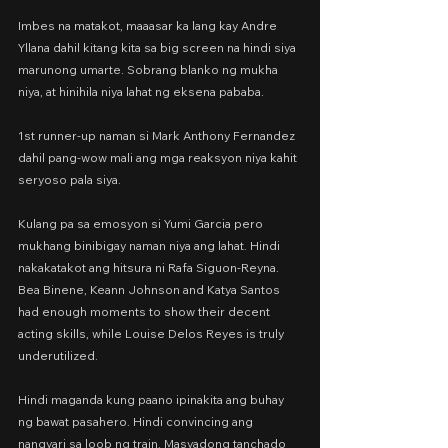
Imbes na matakot, maaasar ka lang kay Andre 
Yllana dahil kitang kita sa big screen na hindi siya 
marunong umarte. Sobrang blanko ng mukha 
niya, at hinihila niya lahat ng eksena pababa.
1st runner-up naman si Mark Anthony Fernandez 
dahil pang-wow mali ang mga reaksyon niya kahit 
seryoso pala siya.
Kulang pa sa emosyon si Yumi Garcia pero 
mukhang binibigay naman niya ang lahat. Hindi 
nakakatakot ang hitsura ni Rafa Siguon-Reyna. 
Bea Binene, Keann Johnson and Katya Santos 
had enough moments to show their decent 
acting skills, while Louise Delos Reyes is truly 
underutilized.
Hindi maganda kung paano ipinakita ang buhay 
ng bawat pasahero. Hindi convincing ang 
nangyari sa loob ng train. Masyadong tanchado 