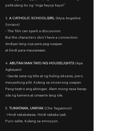
pelikulang ito ng “mga hayop kayo!”.
3. 
A CATHOLIC SCHOOLGIRL
 (Myra Angeline 
Soriaso)
- The film can spark a discussion.
But the characters don’t have a connection.
Andiyan lang siya para pag-usapan
at hindi para maunawaan.
4. 
ABUTAN MAN TAYO NG HOUSELIGHTS
 (Apa 
Agbayani)
- Ganda sana ng title at ng huling eksena, pero 
masyadong pilit. Kulang sa sinserong usapan. 
Pang-teatro ang aktingan. Alam mong nasa harap 
sila ng kamera at umaarte lang sila.
5. 
TUMATAWA, UMIIYAK
 (Che Tagyamon)
- Hindi nakakatawa. Hindi nakaka-iyak.
Puro salita. Kulang sa emosyon.