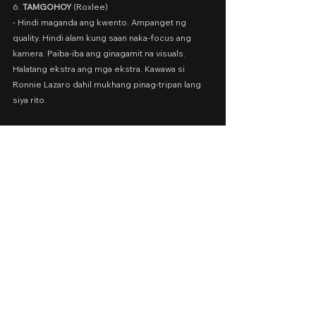
6. 
TAMGOHOY 
(Roxlee)
- Hindi maganda ang kwento. Ampanget ng 
quality. Hindi alam kung saan naka-focus ang 
kamera. Paiba-iba ang ginagamit na visuals. 
Halatang ekstra ang mga ekstra. Kawawa si 
Ronnie Lazaro dahil mukhang pinag-tripan lang 
siya rito.
Date Released: November 17-26, 2023 for 
QCinema Special Screenings
Movie Review Ranking by: Goldwin Reviews
QCinema
Short Films Festival