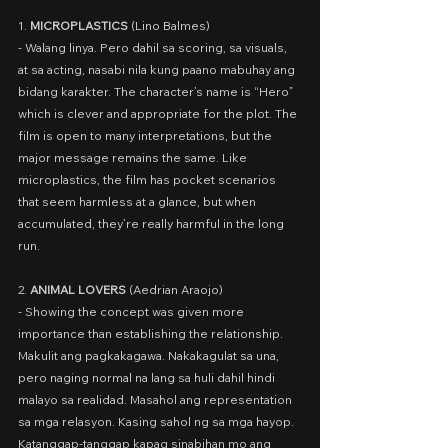
1. 
MICROPLASTICS
 (Lino Balmes)
- Walang linya. Pero dahil sa scoring, sa visuals, 
at sa acting, nasabi nila kung paano mabuhay ang 
bidang karakter. The character’s name is “Hero” 
which is clever and appropriate for the plot. The 
film is open to many interpretations, but the 
major message remains the same. Like 
microplastics, the film has pocket scenarios 
that seem harmless at a glance, but when 
accumulated, they’re really harmful in the long 
run.
2. 
ANIMAL LOVERS
 (Aedrian Araojo)
- Showing the concept was given more 
importance than establishing the relationship. 
Makulit ang pagkakagawa. Nakakagulat sa una, 
pero naging normal na lang sa huli dahil hindi 
malayo sa realidad. Masahol ang representation 
sa mga relasyon. Kasing sahol ng sa mga hayop. 
Katanggap-tanggap kapag sinabihan mo ang 