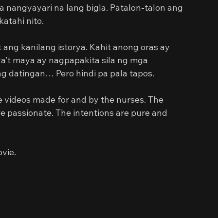
angyayari na lang bigla. Patalon-talon ang 
atahi nito.
ng kanilang istorya. Kahit anong oras ay 
a’t maya ay nagpapakita sila ng mga 
 datingan… Pero hindi pa pala tapos.
te videos made for and by the nurses. The 
e passionate. The intentions are pure and 
ovie.