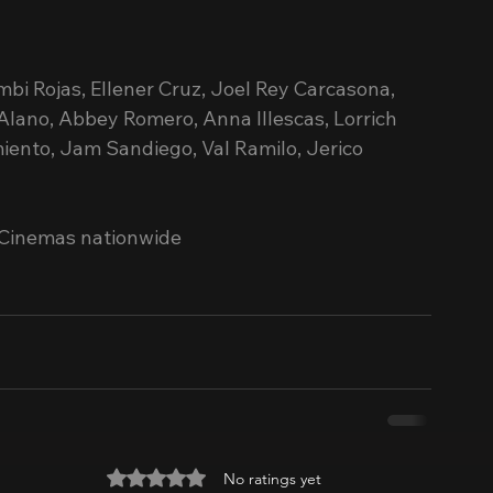
bi Rojas, Ellener Cruz, Joel Rey Carcasona, 
lano, Abbey Romero, Anna Illescas, Lorrich 
ento, Jam Sandiego, Val Ramilo, Jerico 
e Cinemas nationwide
Rated 0 out of 5 stars.
No ratings yet