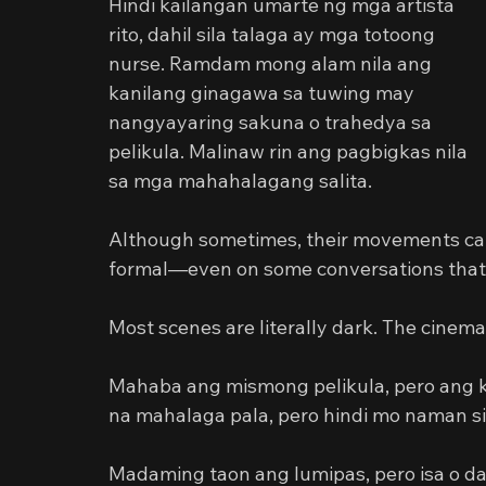
Hindi kailangan umarte ng mga artista 
rito, dahil sila talaga ay mga totoong 
nurse. Ramdam mong alam nila ang 
kanilang ginagawa sa tuwing may 
nangyayaring sakuna o trahedya sa 
pelikula. Malinaw rin ang pagbigkas nila 
sa mga mahahalagang salita.
Although sometimes, their movements can g
formal—even on some conversations that 
Most scenes are literally dark. The cinem
Mahaba ang mismong pelikula, pero ang k
na mahalaga pala, pero hindi mo naman si
Madaming taon ang lumipas, pero isa o d