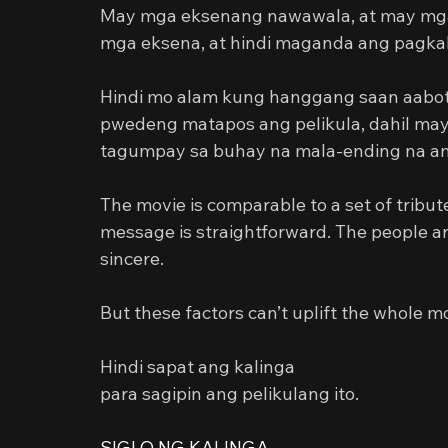
May mga eksenang nawawala, at may mga n
mga eksena, at hindi maganda ang pagkak
Hindi mo alam kung hanggang saan aabot a
pwedeng matapos ang pelikula, dahil may
tagumpay sa buhay na mala-ending na ang
The movie is comparable to a set of tribu
message is straightforward. The people ar
sincere.
But these factors can’t uplift the whole m
Hindi sapat ang kalinga
para sagipin ang pelikulang ito.
SIGLO NG KALINGA