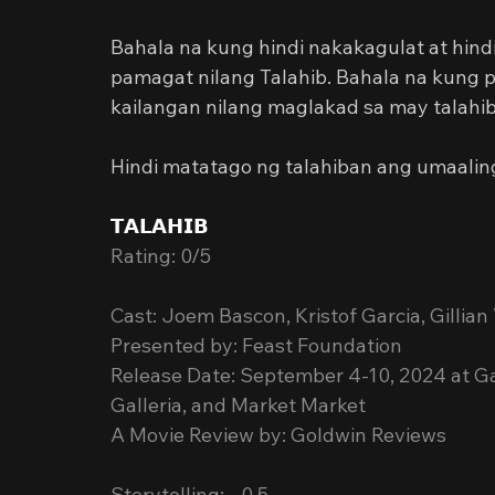
Bahala na kung hindi nakakagulat at hin
pamagat nilang Talahib. Bahala na kung p
kailangan nilang maglakad sa may talahib
Hindi matatago ng talahiban ang umaaling
𝗧𝗔𝗟𝗔𝗛𝗜𝗕
Rating: 0/5
Cast: Joem Bascon, Kristof Garcia, Gillia
Presented by: Feast Foundation
Release Date: September 4-10, 2024 at G
Galleria, and Market Market
A Movie Review by: Goldwin Reviews
Storytelling:  -0.5