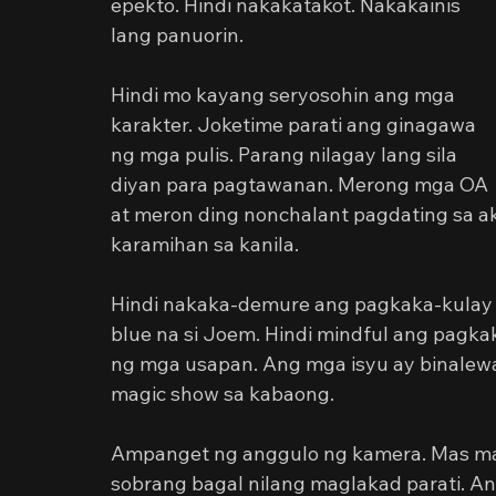
epekto. Hindi nakakatakot. Nakakainis 
lang panuorin.
Hindi mo kayang seryosohin ang mga 
karakter. Joketime parati ang ginagawa 
ng mga pulis. Parang nilagay lang sila 
diyan para pagtawanan. Merong mga OA 
at meron ding nonchalant pagdating sa a
karamihan sa kanila.
Hindi nakaka-demure ang pagkaka-kulay sa
blue na si Joem. Hindi mindful ang pagka
ng mga usapan. Ang mga isyu ay binalewal
magic show sa kabaong.
Ampanget ng anggulo ng kamera. Mas mahi
sobrang bagal nilang maglakad parati. An