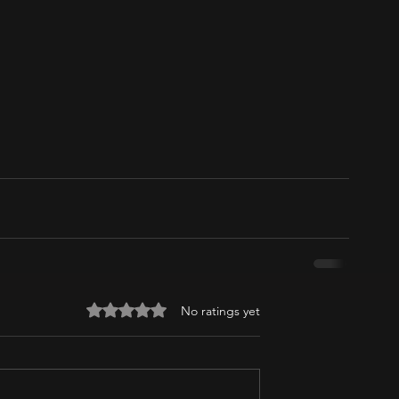
Rated 0 out of 5 stars.
No ratings yet