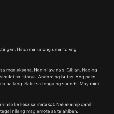
ktingan. Hindi marunong umarte ang 
 mga eksena. Naninilaw na si Gillian. Naging 
kasulat sa istorya. Andaming butas. Ang peke 
a na lang. Sakit sa tenga ng sounds. May mini 
hilo ka kesa sa matakot. Nakakainip dahil 
tagal nilang mag emote sa talahiban.