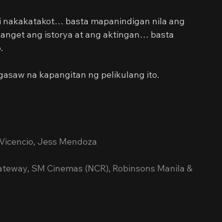
di nakakatakot… basta mapanindigan nila ang 
anget ang istorya at ang aktingan… basta 
.
asaw na kapangitan ng pelikulang ito.
n Vicencio, Jess Mendoza
ateway, SM Cinemas (NCR), Robinsons Manila & 