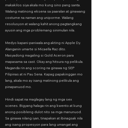
makakilos siya akala mo kung sino pang santa. 
Walang matinong eksena sa paaralan at ginawang 
costume na naman ang uniporme. Walang 
resolusyon at walang kahit anong pagtangkang 
ayusin ang mga problemang sinimulan nila.
Medyo kapani-paniwala ang akting ni Apple Dy. 
Alanganin umarte si Micaella Raz dito. 
Masyadong magaling si Gold Aceron para 
mapasama sa cast. Okay ang hitsura ng pelikula. 
Maganda rin ang scoring na ginawa ng SEP 
Pilipinas at ni Pau Sena. Kapag papakinggan mo 
lang, akala mo ay isang matinong pelikula ang 
pinapanuod mo.
Hindi sapat na maglagay lang ng mga sex 
scenes. Bigyang halaga rin ang kwento at kung 
anong posibleng dulot nito sa mga manunuod. 
Sa ginawa nilang iyan, tinapakan at ibinagsak nila 
ang isang propesyon para lang umangat ang 