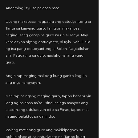
Andaming isyu sa palabas nato.
Upang makapasa, nagpatira ang estudyanteng si 
Tanya sa kanyang guro. Ilan taon makalipas, 
naging isang ganap na guro na rin si Tanya. May 
karelasyon siyang estudyante, si Kyla. Nahuli sila 
ng isa pang estudyanteng si Robin. Nagtatluhan 
sila. Pagdating sa dulo, naglaho na lang yung 
guro.
Ang hirap maging malibog kung ganito kagulo 
ang mga nangyayari.
Mahirap na ngang maging guro, tapos bababuyin 
lang ng palabas na’to. Hindi na nga maayos ang 
sistema ng edukasyon dito sa Pinas, tapos mas 
naging baluktot pa dahil dito.
Walang matinong guro ang makikipagsex sa 
public place at sa estudyante pa. Tapos kung 