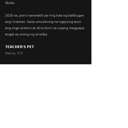
libido.
2025 na, pero nananatili pa ring tuta ng kalibugan 
ang Vivamax. Sana umusbong na ngayong taon 
ang mga writers at directors na siyang magpapa-
angat sa sining ng erotika.
𝗧𝗘𝗔𝗖𝗛𝗘𝗥’𝗦 𝗣𝗘𝗧
Rating: 0/5
Cast: Gold Aceron, Micaella Raz, Apple Dy
Presented by: Diamond Productions, Playtime
Release Date: January 3, 2025 via Vivamax (VMX)
A Movie Review by: Goldwin Reviews
vivamax
Vivamax 2025
Sexy
2025