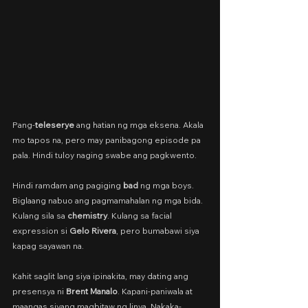
Pang-
teleserye
 ang hatian ng mga eksena. Akala 
mo tapos na, pero may panibagong episode pa 
pala. Hindi tuloy naging swabe ang pagkwento.
Hindi ramdam ang pagiging 
bad
 ng mga boys. 
Biglaang nabuo ang pagmamahalan ng mga bida. 
Kulang sila sa 
chemistry
. Kulang sa facial 
expression si 
Gelo Rivera
, pero bumabawi siya 
kapag sayawan na.
Kahit saglit lang siya ipinakita, may dating ang 
presensya ni 
Brent Manalo
. Kapani-paniwala at 
maangas siyang magbitaw ng linya. Nakaka-