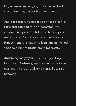
Pagtatawanan mo ang mga eksena dahil wala 
silang prenong magsalita at magkwento.
Ang 
derogatory
 ng description nila sa isa’t isa. 
Puro 
stereotypes
 na hindi naitatama. May 
rebound girl pero confident. Kabit siya pero 
mapagmahal. Panget daw kapag nakasalamin. 
Harassment
 na hinayaan na lang. Andaming 
red 
flags
 sa script na proud silang 
iwagayway
. 
Andaming nangyayari 
na para bang walang 
katapusan. 
Andaming isyu 
na sumusulpot kung 
saan saan. Pero ang lahat ng yun ay kusa ring 
nawawala.