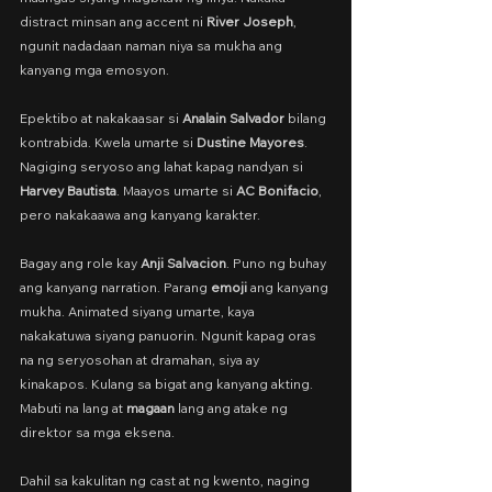
distract minsan ang accent ni 
River Joseph
, 
ngunit nadadaan naman niya sa mukha ang 
kanyang mga emosyon.
Epektibo at nakakaasar si 
Analain Salvador
 bilang 
kontrabida. Kwela umarte si 
Dustine Mayores
. 
Nagiging seryoso ang lahat kapag nandyan si 
Harvey Bautista
. Maayos umarte si 
AC Bonifacio
, 
pero nakakaawa ang kanyang karakter.
Bagay ang role kay 
Anji Salvacion
. Puno ng buhay 
ang kanyang narration. Parang 
emoji
 ang kanyang 
mukha. Animated siyang umarte, kaya 
nakakatuwa siyang panuorin. Ngunit kapag oras 
na ng seryosohan at dramahan, siya ay 
kinakapos. Kulang sa bigat ang kanyang akting. 
Mabuti na lang at 
magaan
 lang ang atake ng 
direktor sa mga eksena.
Dahil sa kakulitan ng cast at ng kwento, naging 