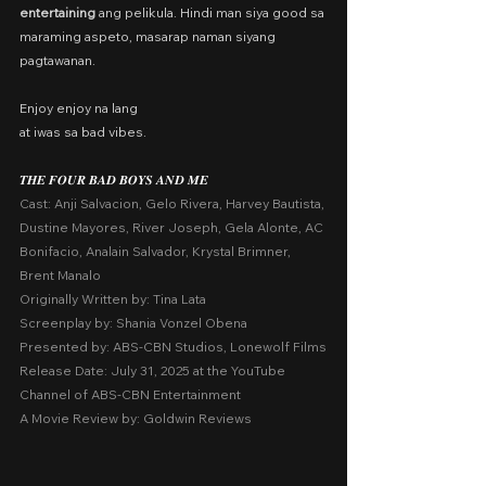
entertaining
 ang pelikula. Hindi man siya good sa 
maraming aspeto, masarap naman siyang 
pagtawanan.
Enjoy enjoy na lang
at iwas sa bad vibes.
𝑻𝑯𝑬 𝑭𝑶𝑼𝑹 𝑩𝑨𝑫 𝑩𝑶𝒀𝑺 𝑨𝑵𝑫 𝑴𝑬
Cast: Anji Salvacion, Gelo Rivera, Harvey Bautista, 
Dustine Mayores, River Joseph, Gela Alonte, AC 
Bonifacio, Analain Salvador, Krystal Brimner, 
Brent Manalo
Originally Written by: Tina Lata
Screenplay by: Shania Vonzel Obena
Presented by: ABS-CBN Studios, Lonewolf Films
Release Date: July 31, 2025 at the YouTube 
Channel of ABS-CBN Entertainment
A Movie Review by: Goldwin Reviews