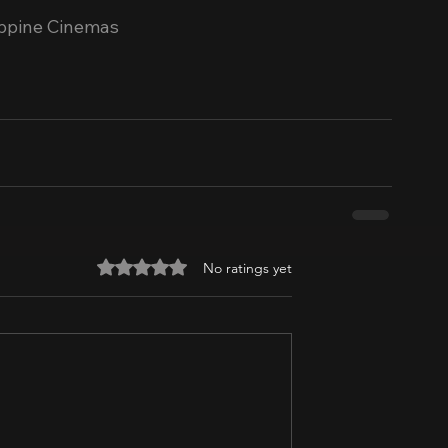
ippine Cinemas
Rated 0 out of 5 stars.
No ratings yet