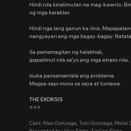
Hindi nila kinalimutan na mag-kwento. Bi
ng mga karakter.
Hindi nga lang ganun ka-linis. Mapapatan
nangyayari ang mga bagay-bagay. Natatak
Sa pamamagitan ng halakhak,
ipapalimut nila sa’yo ang mga atraso nila.
Isuka pansamantala ang problema.
Magpa-sapi muna sa saya at tumawa.
THE EXORSIS
⭐️⭐️⭐️
Cast: Alex Gonzaga, Toni Gonzaga, Melai 
Presented by: Viva Films, TinCan Films