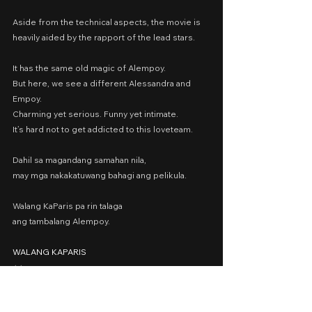
Aside from the technical aspects, the movie is 
heavily aided by the rapport of the lead stars.
It has the same old magic of Alempoy.
But here, we see a different Alessandra and 
Empoy.
Charming yet serious. Funny yet intimate.
It’s hard not to get addicted to this loveteam.
Dahil sa magandang samahan nila,
may mga nakakatuwang bahagi ang pelikula.
Walang KaParis pa rin talaga
ang tambalang Alempoy.
WALANG KAPARIS
⭐️⭐️
Cast: Alessandra de Rossi, Empoy Marquez, 