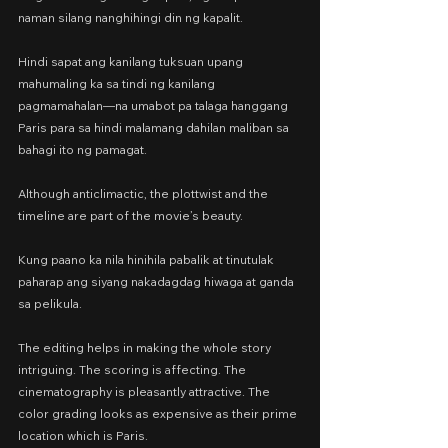
naman silang nanghihingi din ng kapalit.
Hindi sapat ang kanilang tuksuan upang 
mahumaling ka sa tindi ng kanilang 
pagmamahalan—na umabot pa talaga hanggang 
Paris para sa hindi malamang dahilan maliban sa 
bahagi ito ng pamagat.
Although anticlimactic, the plottwist and the 
timeline are part of the movie’s beauty.
Kung paano ka nila hinihila pabalik at tinutulak 
paharap ang siyang nakadagdag hiwaga at ganda 
sa pelikula.
The editing helps in making the whole story 
intriguing. The scoring is affecting. The 
cinematography is pleasantly attractive. The 
color grading looks as expensive as their prime 
location which is Paris.