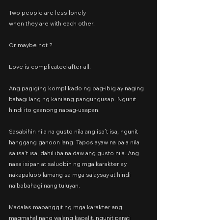
Two people are less lonely
when they are with each other.
Or maybe not ?
Love is complicated after all.
Ang pagiging komplikado ng pag-ibig ay naging 
bahagi lang ng kanilang pangungusap. Ngunit 
hindi ito gaanong napag-usapan.
Sasabihin nila na gusto nila ang isa’t isa, ngunit 
hanggang ganoon lang. Tapos ayaw na pala nila 
sa isa’t isa, dahil iba na daw ang gusto nila. Ang 
nasa isipan at saluobin ng mga karakter ay 
nakapaluob lamang sa mga salaysay at hindi 
naibabahagi nang tuluyan.
Madalas mabanggit ng mga karakter ang 
magmahal nang walang kapalit, ngunit parati 