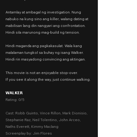
Antamlay at ambagal ng investigation. Nung 
nabuko na kung sino ang killer, walang dating at 
mabilisan lang din nangyari ang confrontation. 
Hindi sila marunong mag-build ng tension.
Hindi maganda ang pagkakasulat. Wala kang 
malalaman tungkol sa buhay ng isang Walker. 
Hindi rin masyadong convincing ang aktingan.
This movie is not an enjoyable stop-over.
If you see it along the way, just continue walking.
𝗪𝗔𝗟𝗞𝗘𝗥
Rating: 0/5
Cast: Robb Guinto, Vince Rillon, Mark Dionisio, 
Stephanie Raz, Neil Tolentino, John Arceo, 
Naths Everett, Kimmy Maclang
Screenplay by: Jim Flores