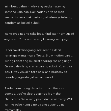
Iniimbestigahan ni Alex ang pagkamatay ng 
kanyang kaibigan. Nakipagsex siya sa mga 
suspects para makukuha ng ebidensya tulad ng 
condom at  ̶b̶u̶l̶b̶o̶l̶ buhok.
Isang oras na ang nakalipas, hindi pa rin umuusad 
ang kaso. Puro sex na lang kasi ang inatupag.
Hindi nakakalibog ang sex scenes dahil 
nananapaw ang mga effects. Slow motion parati. 
Tunog robot ang musical scoring. Walang ungol. 
Galaw galaw lang sila na parang robot. Kulang sa 
lagkit. May visual filters pa silang nilalagay na 
nakadagdag-sabagal sa panunuod.
Aside from being detached from the sex 
scenes, you’re also detached from the 
characters. Wala kang pake dun sa namatay. Wala 
ka ring pake kung sino pa ang susunod na 
mamamatay.