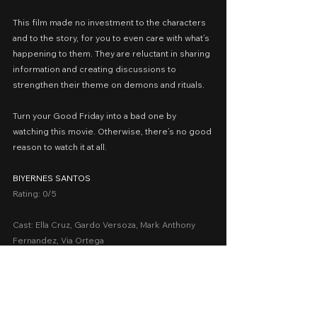
This film made no investment to the characters 
and to the story, for you to even care with what’s 
happening to them. They are reluctant in sharing 
information and creating discussions to 
strengthen their theme on demons and rituals.
Turn your Good Friday into a bad one by 
watching this movie. Otherwise, there’s no good 
reason to watch it at all.
BIYERNES SANTOS
Rating: 0/5
Cast: Ella Cruz, Gardo Versoza, Mark Anthony 
Fernandez, Via Ortega
Presented by: Viva Films
Date Released: March 26, 2021 via Vivamax
A Movie Review by: Goldwin Reviews
viva one