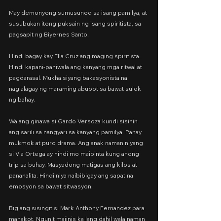
May demonyong sumusunod sa isang pamilya, at 
susubukan itong puksain ng isang spiritista, sa 
pagsapit ng Biyernes Santo.
Hindi bagay kay Ella Cruz ang maging spiritista. 
Hindi kapani-paniwala ang kanyang mga ritwal at 
pagdarasal. Mukha siyang bakasyonista na 
naglalagay ng maraming abubot sa bawat sulok 
ng bahay.
Walang ginawa si Gardo Versoza kundi sisihin 
ang sarili sa nangyari sa kanyang pamilya. Panay 
mukmok at puro drama. Ang anak naman niyang 
si Via Ortega ay hindi mo maipinta kung anong 
trip sa buhay. Masyadong matigas ang kilos at 
pananalita. Hindi niya naibibigay ang sapat na 
emosyon sa bawat sitwasyon.
Biglang sisingit si Mark Anthony Fernandez para 
manakot. Ngunit maiinis ka lang dahil wala naman 