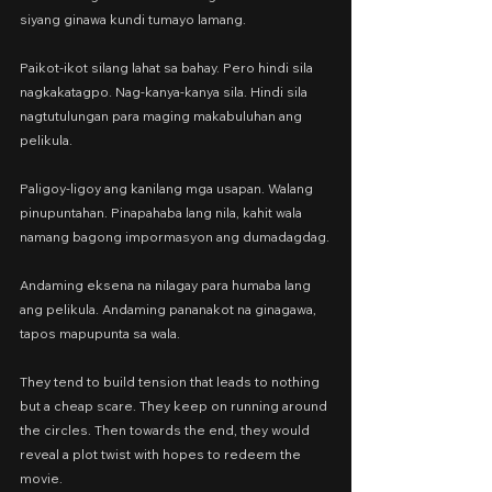
siyang ginawa kundi tumayo lamang.
Paikot-ikot silang lahat sa bahay. Pero hindi sila 
nagkakatagpo. Nag-kanya-kanya sila. Hindi sila 
nagtutulungan para maging makabuluhan ang 
pelikula.
Paligoy-ligoy ang kanilang mga usapan. Walang 
pinupuntahan. Pinapahaba lang nila, kahit wala 
namang bagong impormasyon ang dumadagdag.
Andaming eksena na nilagay para humaba lang 
ang pelikula. Andaming pananakot na ginagawa, 
tapos mapupunta sa wala.
They tend to build tension that leads to nothing 
but a cheap scare. They keep on running around 
the circles. Then towards the end, they would 
reveal a plot twist with hopes to redeem the 
movie.