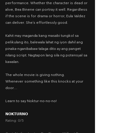
performance. Whether the character is dead or 
alive, Bea Binene can portray it well. Regardless 
if the scene is for drama or horror, Eula Valdez 
can deliver. She’s effortlessly good.
Kahit may maganda kang masabi tungkol sa 
pelikulang ito, balewala lahat ng iyon dahil ang 
pinaka-nganibabaw talaga dito ay ang panget 
nilang script. Nagtapon lang sila ng potensyal sa 
kawalan.
The whole movie is giving nothing.
Whenever something like this knocks at your 
door…
Learn to say Noktur-no-no-no!
𝗡𝗢𝗞𝗧𝗨𝗥𝗡𝗢
Rating: 0/5