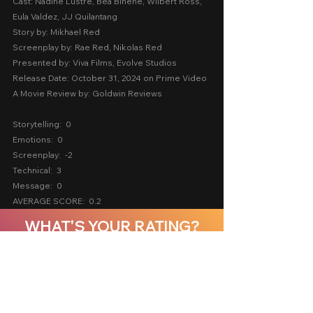
Cast: Nadine Lustre, Bea Binene, Wilbert Ross, 
Eula Valdez, JJ Quilantang
Story by: Mikhael Red
Screenplay by: Rae Red, Nikolas Red
Presented by: Viva Films, Evolve Studios
Release Date: October 31, 2024 on Prime Video
A Movie Review by: Goldwin Reviews
Storytelling:  0
Emotions:  0
Screenplay:  -2
Technical:  3
Message:  0
AVERAGE SCORE:  0.2
WHAT'S YOUR RATING?
5/5
4/5