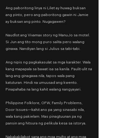
Ang paboritong linya ni Lilet ay huwag buksan 
ang pinto, pero ang paboritong gawin ni Jamie 
ay buksan ang pinto. Nugagawen?
Naudlot ang Vivamax story ng ManuJo sa motel. 
Si Jun ang tito mong puro salita pero walang 
ginawa. Nandiyan lang si Julius sa tabi-tabi.
Ang nipis ng pagkakasulat sa mga karakter. Wala 
kang mapapala sa bawat isa sa kanila. Paulit-ulit na 
lang ang ginagawa nila, tapos wala pang 
katuturan. Hindi na umuusad ang kwento. 
Pinapahaba na lang kahit walang nangyayari.
Philippine Folklore, OFW, Family Problems, 
Door Issues—kahit ano pa yang sinasabi nila, 
wala kang pakielam. Mas pinagtuunan pa ng 
pansin ang hitsura ng pelikula kesa sa istorya.
Nakakakilabot sana ang mga multo at ang mga 