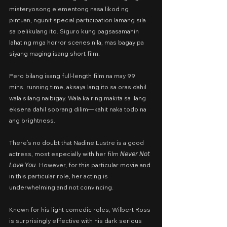
misteryosong elementong nasa likod ng 
pintuan, ngunit special participation lamang sila 
sa pelikulang ito. Siguro kung pagsasamahin 
lahat ng mga horror scenes nila, mas bagay pa 
siyang maging isang short film.
Pero bilang isang full-length film na may 99 
mins. running time, aksaya lang ito sa oras dahil 
wala silang naibigay. Wala ka ring makita sa ilang 
eksena dahil sobrang dilim—kahit naka todo na 
ang brightness.
There’s no doubt that Nadine Lustre is a good 
actress, most especially with her film 𝘕𝘦𝘷𝘦𝘳 𝘕𝘰𝘵 
𝘓𝘰𝘷𝘦 𝘠𝘰𝘶. However, for this particular movie and 
in this particular role, her acting is 
underwhelming and not convincing.
Known for his light comedic roles, Wilbert Ross 
is surprisingly effective with his dark serious 