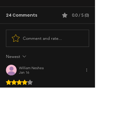
24 Comments
0.0 / 5 (0)
Comment and rate...
Newest
William Neshea
Jan 16
Rated 4 out of 5 stars.
Para sa'kin, 4, okay naman. I-agree na hindi 
siya bagay pang horror. Mas lamang ng unti 
'yung drama eh. Pero Barbie Forteza did a 
great job. Magaling siya umakting. 
Like
Reply