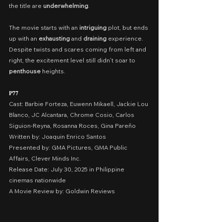
the title are 
underwhelming
.
The movie starts with an 
intriguing
 plot, but ends 
up with an 
exhausting
 and 
draining
 experience. 
Despite twists and scares coming from left and 
right, the excitement level still didn’t soar to 
penthouse
 heights.
𝐏𝟕𝟕
Cast: Barbie Forteza, Euwenn Mikaell, Jackie Lou 
Blanco, JC Alcantara, Chrome Cosio, Carlos 
Siguion-Reyna, Rosanna Roces, Gina Pareño
Written by: Joaquin Enrico Santos
Presented by: GMA Pictures, GMA Public 
Affairs, Clever Minds Inc.
Release Date: July 30, 2025 in Philippine 
cinemas nationwide
A Movie Review by: Goldwin Reviews