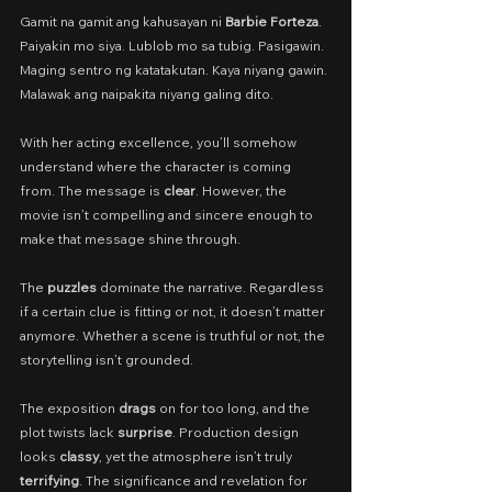
Gamit na gamit ang kahusayan ni 
Barbie Forteza
. 
Paiyakin mo siya. Lublob mo sa tubig. Pasigawin. 
Maging sentro ng katatakutan. Kaya niyang gawin. 
Malawak ang naipakita niyang galing dito.
With her acting excellence, you’ll somehow 
understand where the character is coming 
from. The message is 
clear
. However, the 
movie isn’t compelling and sincere enough to 
make that message shine through.
The 
puzzles
 dominate the narrative. Regardless 
if a certain clue is fitting or not, it doesn’t matter 
anymore. Whether a scene is truthful or not, the 
storytelling isn’t grounded.
The exposition 
drags
 on for too long, and the 
plot twists lack 
surprise
. Production design 
looks 
classy
, yet the atmosphere isn’t truly 
terrifying
. The significance and revelation for 