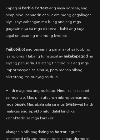
Kapag si 
Barbie Forteza
 ang nasa screen, ang 
hirap hindi panuorin dahil alam mong gagalingan 
niya. Kaya aabangan mo kung ano ang mga 
gagawin niya sa mga eksena—kahit ang tagal 
tagal umusad ng mismong kwento.
Paikot-ikot 
ang paraan ng pananakot sa loob ng 
isang oras. Habang tumatagal ay 
nakakapagod
 na 
siyang panuorin. Halatang tinitipid nila ang mga 
impormasyon sa simula, para meron silang 
sikretong maibunyag sa dulo.
Hindi maganda ang build up. Hindi ka nakakapit 
sa mga tao. Mas pinagtuunan nila ng pansin ang 
mga 
bagay
. Mas abala sila sa mga 
twists
—at hindi 
malakas ang epekto nito, dahil hindi ka 
konektado sa mga karaker.
Alanganin sila pagdating sa 
horror
, ngunit 
naitatawid nila ang mga eksena kapag 
drama
 na. 