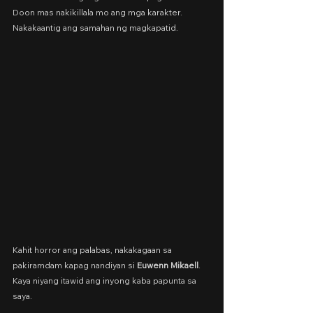
Doon mas nakikillala mo ang mga karakter. 
Nakakaantig ang samahan ng magkapatid.
Kahit horror ang palabas, nakakagaan sa 
pakiramdam kapag nandiyan si 
Euwenn Mikaell
. 
Kaya niyang itawid ang inyong kaba papunta sa 
saya.