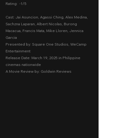
Rating:  -1/5
Cast: Jai Asuncion, Agassi Ching, Alex Medina, 
Sachzna Laparan, Albert Nicolas, Burong 
Macacua, Francis Mata, Mike Lloren, Jennica 
Garcia
Presented by: Square One Studios, WeCamp 
Entertainment
Release Date: March 19, 2025 in Philippine 
cinemas nationwide
A Movie Review by: Goldwin Reviews