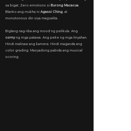
sa bigat. Zero emotions si 
Burong Macacua
. 
Blanko ang mukha ni 
Agassi Ching
, at 
monotonous din siya magsalita.
Biglang nag-iiba ang mood ng pelikula. Ang 
corny
 ng mga patawa. Ang peke ng mga linyahan. 
Hindi malinaw ang kamera. Hindi maganda ang 
color grading. Masyadong pabida ang musical 
scoring.