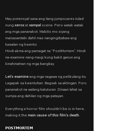
May potensyal sana ang ilang jumpscares tulad 
nung 
xerox
 at 
sampal
 scene. Pero watak watak 
ang mga pananakot. Mabilis mo siyang 
maisasantabi dahil mas nangingibabaw ang 
kawalan ng kwento.
Hindi akma ang pamagat na “PostMortem”. Hindi 
na-examine nang maigi kung bakit ganun ang 
kinahinatnan ng mga bangkay.
Let’s examine
 ang mga nagawa ng pelikulang ito.
Lagapak sa kwentuhan. Bagsak sa aktingan. Puro 
pananakot na walang katuturan. Dinaan lahat sa 
sumpa ang dahilan ng mga patayan.
Everything a horror film shouldn’t be is in here,
making it the 
main cause of this film’s death
.
𝗣𝗢𝗦𝗧𝗠𝗢𝗥𝗧𝗘𝗠