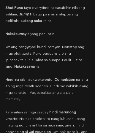
Shot Puno
 tayo everytime na sasabihin nila ang 
salitang 𝘴𝘶𝘮𝘱𝘢. Bago pa man matapos ang 
pelikula, 
sukang suka
 ka na.
Nakakaumay
 siyang panuorin.
Walang nangyayari kundi patayan. Nonstop ang 
mga plot twists. Puro pugot na ulo ang 
ipinapakita. Sinisi lahat sa sumpa. Paulit-ulit na 
lang. 
Nakakasawa
 na.
Hindi na sila nagkwekwento. 
Compilation
 na lang 
ito ng mga death scenes. Hindi mo nakikilala ang 
mga karakter. Magpapakita lang sila para 
mamatay.
Karamihan sa mga cast ay 
hindi marunong 
umarte
. Nakaka-apekto ito nang lubusan upang 
maging nonchalant ka sa mga nangyayari. Hindi 
convincing si 
Jai Asuncion
. Umiiyak pero kulang 