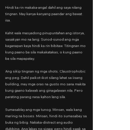
Hindi ka rin makaka-angal dahil ang saya nilang 
tingnan. May kanya-kanyang paandar ang bawat 
isa.
Kahit wala masyadong pinupuntahan ang istorya, 
sasakyan mo na lang. Sunod-sunod ang mga 
kaganapan kaya hindi ka rin bibitaw. Titingnan mo 
kung paano ba sila makakatakas, o kung paano 
ba sila mapapatay.
Ang sikip tingnan ng mga shots. Claustrophobic 
ang peg. Dahil paikot-ikot silang lahat sa iisang 
building, may mga oras na gusto mo sana makita 
kung gaano kalawak ang ginagalawan nila. Pero 
parating parang nasa kahon lang sila.
Sumasablay ang mga tunog. Minsan, wala kang 
marinig na boses. Minsan, hindi ito sumasabay sa 
buka ng bibig. Nakaka-distract ang audio 
dubbing. Ang lakas ng sigaw, pero hindi swak sa 