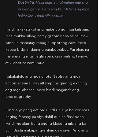
Dustin Yu
. Nasa tikas at hulmahan nila ang 
aksyon genre. Pero ang kaunti lang ng mga 
bakbakan. Hindi sila nasulit.
Hindi nakakatakot ang make up ng mga kalaban. 
Mas mukha silang patay-gutom kesa sa halimaw. 
Ambilis mamatay kapag supporting cast. Pero 
kapag bida, andaming pasikot-sikot. Parehas na 
mahina ang mga naglalaban, kaya walang tensyon 
at kilabot na namumuo.
Nakakahilo ang mga shots. Sablay ang mga 
action scenes. May attempt na gawing exciting 
ang mga labanan, pero hindi maganda ang 
choreography.
Hindi siya pang-action. Hindi rin siya horror. Mas 
naging fantasy pa siya dahil dun sa final boss. 
Hindi mo alam kung anong klaseng nilalang ba 
yun. Basta makapangyarihan daw siya. Pero ang 
lamya kung paano sila mag-away.