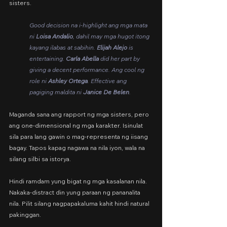
sisters.
Good decision na i-highlight ang mga mata 
ni 
Loisa Andalio
, dahil may mga hugot itong 
kayang ilabas at sabihin. 
Elijah Alejo
 is 
entertaining. 
Carla Abella
 did her part by 
giving a decent performance. Ang cool ng 
role ni 
Ashley Ortega
. Effective ang 
pagiging maldita ni 
Janice De Belen
.
Maganda sana ang rapport ng mga sisters, pero 
ang one-dimensional ng mga karakter. Isinulat 
sila para lang gawin o mag-representa ng iisang 
bagay. Tapos kapag nagawa na nila iyon, wala na 
silang silbi sa istorya.
Hindi ramdam yung bigat ng mga kasalanan nila. 
Nakaka-distract din yung paraan ng pananalita 
nila. Pilit silang nagpapakaluma kahit hindi natural 
pakinggan.