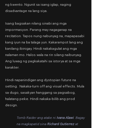
ng kwento. Ngunit sa isang iglap, naging 
disadvantage na lang siya.
Isang bagsakan nilang sinabi ang mga 
impormasyon. Parang may nagaganap na 
recitation. Tapos nung nabunyag na, mapapasabi 
kang iyun na ba talaga yun. Kakarampot lang ang 
kanilang ibinigay. Hindi nakakagulat ang mga 
nalaman mo. Halos wala na rin silang naibunyag. 
Ang luwag ng pagkakatahi sa istorya at sa mga 
karakter.
Hindi napanindigan ang dystopian future na 
setting.  Nakaka-turn off ang visual effects. Mula 
sa dugo, sasakyan hanggang sa pagsabog, 
halatang peke. Hindi nakaka-bilib ang prod 
design.
Tomb Raider ang atake ni 
Ivana Alawi
. Bagay 
na magkapatid sina 
Richard Gutierrez 
at 