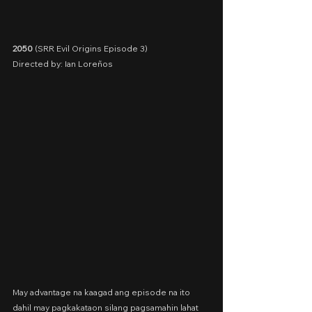
2050
 (SRR Evil Origins Episode 3)
Directed by: Ian Loreños
May advantage na kaagad ang episode na ito 
dahil may pagkakataon silang pagsamahin lahat 