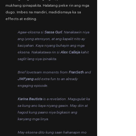
mukhang ipinapakita. Halatang peke rin ang mga 
dugo. Imbes na mandiri, madidismaya ka sa 
effects at editing.
Agaw-eksena si 
Sassa Gurl
. Nanakawin niya 
ang iyong atensyon, at ang kapalit nito ay 
kasiyahan. Kaya niyang buhayin ang mga 
eksena. Nakakatawa rin si 
Alex Calleja
 kahit 
saglit lang siya ipinakita.
Brief loveteam moments from 
FranSeth
 and 
JMFyang
 add extra fun to an already 
engaging episode.
Karina Bautista
 is a revelation. Magugulat ka 
sa kung ano kaya niyang gawin. May diin at 
hagod kung paano niya bigkasin ang 
kanyang mga linya.
May eksena dito kung saan hahanapin mo 