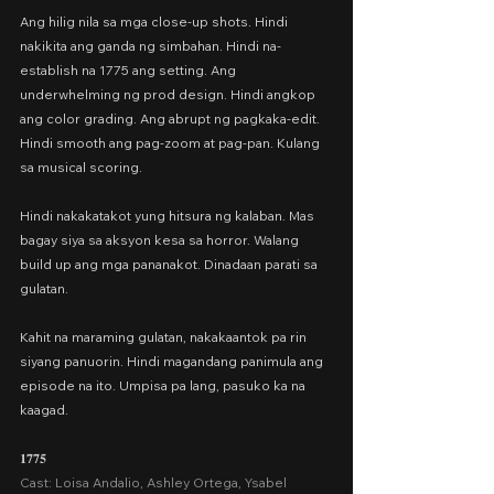
Ang hilig nila sa mga close-up shots. Hindi 
nakikita ang ganda ng simbahan. Hindi na-
establish na 1775 ang setting. Ang 
underwhelming ng prod design. Hindi angkop 
ang color grading. Ang abrupt ng pagkaka-edit. 
Hindi smooth ang pag-zoom at pag-pan. Kulang 
sa musical scoring.
Hindi nakakatakot yung hitsura ng kalaban. Mas 
bagay siya sa aksyon kesa sa horror. Walang 
build up ang mga pananakot. Dinadaan parati sa 
gulatan.
Kahit na maraming gulatan, nakakaantok pa rin 
siyang panuorin. Hindi magandang panimula ang 
episode na ito. Umpisa pa lang, pasuko ka na 
kaagad.
𝟏𝟕𝟕𝟓
Cast: Loisa Andalio, Ashley Ortega, Ysabel 