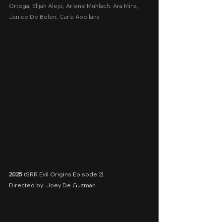
Ortega, Elijah Alejo, Arlene Muhlach, Ara Mina, 
Janice De Belen, Carla Abellana
2025
 (SRR Evil Origins Episode 2)
Directed by: Joey De Guzman