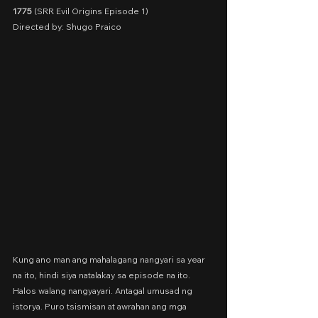
1775
 (SRR Evil Origins Episode 1)
Directed by: Shugo Praico
Kung ano man ang mahalagang nangyari sa year 
na ito, hindi siya natalakay sa episode na ito. 
Halos walang nangyayari. Antagal umusad ng 
istorya. Puro tsismisan at awrahan ang mga 