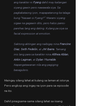
ang karakter ni 
Fyang
 dahil may kailangan 
siyang gawin pero nawawala siya. Sa 
pagkakataong iyon, mapapatanong ka talaga 
kung “Nasaan si Fyang?”. Marami siyang 
sigaw na gagawin dito, pero halos pares-
parehas lang ang dating. Kulang pa siya sa 
facial expression at emotion.
Saktong aktingan ang naibigay nina 
Francine 
Diaz
, 
Seth Fedelin
, at 
JM Ibarra
. Tamang 
inis lang para sa karakter nina 
Althea Ablan
, 
Arkin Lagman
, at 
Dylan Yturralde
. 
Napangatawanan nila ang pagiging 
basagulero.
Maingay silang lahat at kulang sa laman at istorya. 
Pero angkop ang ingay na iyon para sa episode 
na ito.
Dahil pinagsama-sama silang lahat sa iisang 