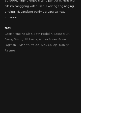
episode, naging enjoy siyang panuorin. Naitawid 
nila ito hanggang katapusan. Exciting ang naging 
ending. Magandang panimula para sa next 
episode.
𝟐𝟎𝟐𝟓
Cast: Francine Diaz, Seth Fedelin, Sassa Gurl, 
Fyang Smith, JM Ibarra, Althea Ablan, Arkin 
Lagman, Dylan Yturralde, Alex Calleja, Manilyn 
Reynes