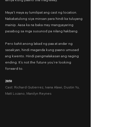
Maya’t maya ay lumilipat ang cast ng location. 
Nakakatulong siya minsan para hindi ka tuluyang 
mainip. Aasa ka na baka may mangyayaring 
pasabog sa mga susunod pa nilang hakbang.
Pero kahit anong lakad ng paa at andar ng 
sasakyan, hindi maganda kung paano umusad 
ang kwento. Hindi pangmalakasan ang naging 
ending. It’s not the future you’re looking 
forward to.
𝟐𝟎𝟓𝟎
Cast: Richard Gutierrez, Ivana Alawi, Dustin Yu, 
Matt Lozano, Manilyn Reynes