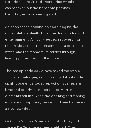
experience. You’re left wondering whether it 
can recover, but the boredom persists. 
Definitely not a promising start.
As soon as the second episode begins, the 
mood shifts instantly. Boredom turns to fun and 
entertainment. A much-needed recovery from 
the previous one. The ensemble is a delight to 
watch, and the momentum carries through, 
leaving you excited for the finale.
The last episode could have saved the whole 
film with a satisfying conclusion, yet it fails to tie 
up all loose ends together. Action scenes are 
lame and poorly choreographed. Horror 
elements fall flat.
Since the opening and closing 
episodes disappoint, the second one becomes 
a clear standout.
OG stars Manilyn Reynes, Carla Abellana, and 
Janice De Belen are all underutilized. Their 