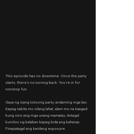
This episode has no downtime. Once the party 
starts, there’s no turning back. You’re in for 
nonstop fun.
Gaya ng isang totoong party, andaming mga tao. 
Kapag nakita mo silang lahat, alam mo na kaagad 
kung sino ang mga unang mamatay. Antagal 
kumilos ng kalaban kapag bida ang kaharap. 
Pinapatagal ang kanilang exposure.