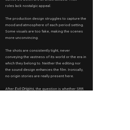
roles lack nostalgic appeal.
The production design struggles to capture the 
mood and atmosphere of each period setting. 
Some visuals are too fake, making the scenes 
more unconvincing.
The shots are consistently tight, never 
conveying the vastness of its world or the era in 
which they belong to. Neither the editing nor 
the sound design enhances the film. Ironically, 
no origin stories are really present here.
After 𝘌𝘷𝘪𝘭 𝘖𝘳𝘪𝘨𝘪𝘯𝘴, the question is whether SRR 
should return to its anthology roots or continue 
pursuing a connected storyline for the next 
one. 
Regardless of the path taken, SRR remains a 
living legacy. Its past achievements make you 