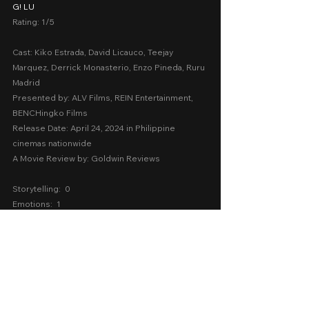
G! LU
Rating: 1/5
Cast: Kiko Estrada, David Licauco, Teejay 
Marquez, Derrick Monasterio, Enzo Pineda, Ruru 
Madrid
Presented by: ALV Films, REIN Entertainment, 
BENCHingko Films
Release Date: April 24, 2024 in Philippine 
cinemas nationwide
A Movie Review by: Goldwin Reviews
Storytelling:  0
Emotions:  1
Screenplay:  0.5
Technical:  1.6
Message:  2
AVERAGE SCORE
G LU:  1.02