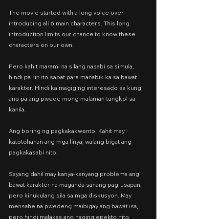
The movie started with a long voice over 
introducing all 6 main characters. This long 
introduction limits our chance to know these 
characters on our own. 
Pero kahit marami na silang nasabi sa simula, 
hindi pa rin ito sapat para manabik ka sa bawat 
karakter. Hindi ka magiging interesado sa kung 
ano pa ang pwede mong malaman tungkol sa 
kanila.
Ang boring ng pagkakakwento. Kahit may 
katotohanan ang mga linya, walang bigat ang 
pagkakasabi nito.
Sayang dahil may kanya-kanyang problema ang 
bawat karakter na maganda sanang pag-usapan, 
pero kinukulang sila sa mga diskusyon. May 
mensahe na pwedeng maibigay ang bawat isa, 
pero hindi malakas ang naging epekto nito.