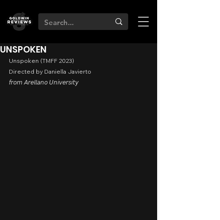
UNSPOKEN
Unspoken (TMFF 2023)
Directed by Daniella Javierto
𝘧𝘳𝘰𝘮 𝘈𝘳𝘦𝘭𝘭𝘢𝘯𝘰 𝘜𝘯𝘪𝘷𝘦𝘳𝘴𝘪𝘵𝘺