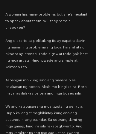
A woman has many problems but she’s hesitant 
to speak about them. Will they remain 
unspoken?
Ang diskarte sa pelikulang ito ay dapat tadtarin 
ng maraming problema ang bida. Para lahat ng 
eksena ay intense. Todo sigaw at todo iyak lahat 
ng mga artista. Hindi pwede ang simple at 
kalmado rito.
Aabangan mo kung sino ang mananalo sa 
palakasan ng boses. Akala mo bingi ka na. Pero 
may mas ilalakas pa pala ang mga boses nila.
Walang katapusan ang mga twists ng pelikula. 
Uupo ka lang at maghihintay kung ano ang 
susunod nilang paandar. Sa sobrang dami ng 
mga ganap, hindi na sila nakapagkwento. Ang 
mga karakter na ang nag-aadjust sa kwento. 