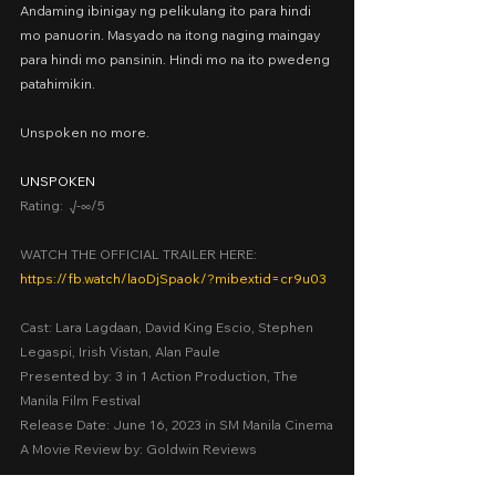
Andaming ibinigay ng pelikulang ito para hindi 
mo panuorin. Masyado na itong naging maingay 
para hindi mo pansinin. Hindi mo na ito pwedeng 
patahimikin.
Unspoken no more.
UNSPOKEN
Rating:  √-∞/5
WATCH THE OFFICIAL TRAILER HERE:
https://fb.watch/laoDjSpaok/?mibextid=cr9u03
Cast: Lara Lagdaan, David King Escio, Stephen 
Legaspi, Irish Vistan, Alan Paule
Presented by: 3 in 1 Action Production, The 
Manila Film Festival
Release Date: June 16, 2023 in SM Manila Cinema
A Movie Review by: Goldwin Reviews