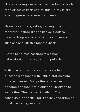
Mukha na silang sinasapian dahil paiba-iba na sila 
nang ginagawa kahit wala sa lugar. Ipinakita nila 
lahat ng genre na pwede nilang maisip.
Maliban sa sobrang sabog na nang mga 
nangyayari, sabog din ang pagkaka-edit sa 
pelikula. Nagsasapawan sila. Hindi mo na alam 
kung ano ang uunahin mong punahin.
Buffet ito ng mga pasabog at sigawan.
Halo-halo at chop suey na itong pelikula.
With infinite possibilities, the movie has 
launched 5 seasons with unique stories from 
different series. Every other scene can 
become a season finale episode unrelated to 
each other. The math ain’t mathing. The 
continuity ain’t continuing. It’s funny and gripping 
for all the wrong reasons.