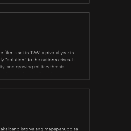
it hindi kayang manghusga ng
ilm is set in 1969, a pivotal year in
 “solution” to the nation’s crises. It
ty, and growing military threats.
’s no action, thrill, or drama
rom one to another without
kakaibang istorya ang mapapanuod sa