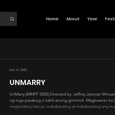
Home
About
Year
Fest
Dec 21, 2025
UNMARRY
UnMarry (MMFF 2025) Directed by: Jeffrey Jeturian Minsan 
ng mga pasabog o kahit anong gimmick. Magkwento ka 
magandang istorya, makakarating at makakarating ang me
manunuod. Yun ang matagumpay na nagawa ng pelikulang