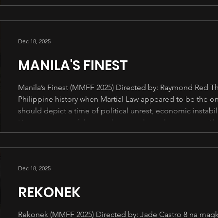
karakter base sa kanilang kahinaan at pagkakamali. Ngun
pelikulang ito. Ipapakita lang nila kung ano ang nangy
Dec 18, 2025
MANILA'S FINEST
Manila’s Finest (MMFF 2025) Directed by: Raymond Red The f
Philippine history when Martial Law appeared to be the only
should depict a time of political unrest, economic instabili
However, none of these truly come through on screen. There
unfolding. World-building is weak, with scenes jumping f
establishing context
Dec 18, 2025
REKONEK
Rekonek (MMFF 2025) Directed by: Jade Castro 8 na mag