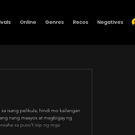
ivals
Online
Genres
Recos
Negatives
sa isang pelikula, hindi mo kailangan
lang nang maayos at magbigay ng
nsahe sa puso’t isip ng mga
 ito. Ambilis husgahan ng mga