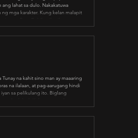
n ang lahat sa dulo. Nakakatuwa
n ng mga karakter. Kung kelan malapit
ganin ang flow. Dahil paiba-iba ang
a relasyon. Nauudlot ang mga
 Tunay na kahit sino man ay maaaring
 na ilalaan, at pag-aarugang hindi
yan sa pelikulang ito. Biglang
Lucas Andalio ). Kulang sa pagbuo ng
a lang na mahal nila ang isa’t isa