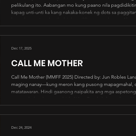
pelikulang ito. Aabangan mo kung paano nila pagdidikiti
kapag unti-unti ka kang nakaka-konek ng dots sa paggita
ka ng kumapit sa kanila, biglang ililipat ang eksena. Alan
nakikita mong karakter, napuputol din ang pagbuo sa mg
namumuong emosyon. Kulang sa mga e
Dec 17, 2025
CALL ME MOTHER
Call Me Mother (MMFF 2025) Directed by: Jun Robles Lana
maging nanay—kung meron kang pusong mapagmahal, oras
matatawaran. Hindi gaanong naipakita ang mga aspetong i
napamahal na lang ang bida ( Vice Ganda ) dun sa bata ( 
genuine connection at bonding moments. Tatanggapin mo n
dahil yun ang kanilang sinasabi.
Dec 24, 2024